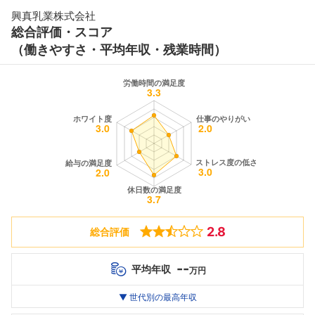
興真乳業株式会社
総合評価・スコア
（働きやすさ・平均年収・残業時間）
2.8
総合評価
--
平均年収
万円
世代別
20代
▼ 世代別の最高年収
30代
40代
最高年収
--万
--万
--万