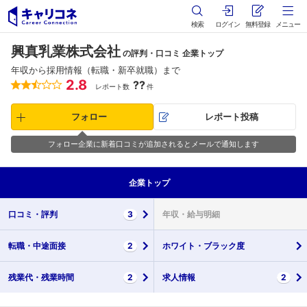
検索
ログイン
無料登録
メニュー
興真乳業株式会社
の評判・口コミ 企業トップ
年収から採用情報（転職・新卒就職）まで
2.8
??
レポート数
件
フォロー
レポート投稿
フォロー企業に新着口コミが追加されるとメールで通知します
企業
トップ
口コミ・
評判
3
年収・
給与明細
転職・
中途面接
2
ホワイト・
ブラック度
残業代・
残業時間
2
求人情報
2