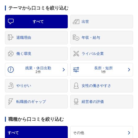
テーマから口コミを絞り込む
すべて
出世
退職理由
年収・給与
働く環境
ライバル企業
残業・休日出勤
長所・短所
2件
1件
やりがい
女性の働きやすさ
転職後のギャップ
経営者の評価
職種から口コミを絞り込む
すべて
その他