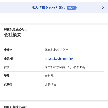
求人情報をもっと読む
全2件
興真乳業株式会社
会社概要
企業名
興真乳業株式会社
企業HP
https://koshinmilk.jp/
住所
東京都文京区向丘1丁目1番15号
業界
食料品
代表者
古谷恒夫
興真乳業株式会社