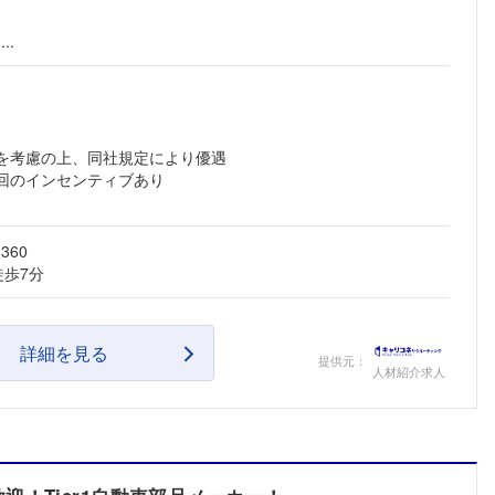
..
齢を考慮の上、同社規定により優遇
回のインセンティブあり
60
徒歩7分
詳細を見る
提供元：
人材紹介求人