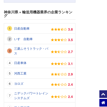
神奈川県
×
輸送用機器業界
の企業ランキン
グ
日産自動車
3.8
いすゞ自動車
3.5
三菱ふそうトラック・バ
2.7
ス
日産車体
3.1
河西工業
2.9
ヨロズ
2.4
ニデックパワートレイン
2.4
システムズ