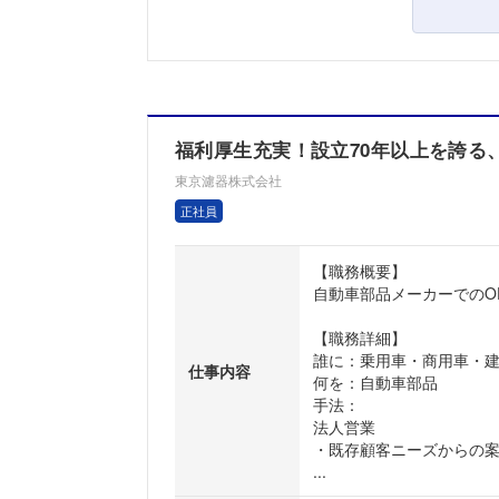
福利厚生充実！設立70年以上を誇る
東京濾器株式会社
正社員
【職務概要】
自動車部品メーカーでのO
【職務詳細】
誰に：乗用車・商用車・
仕事内容
何を：自動車部品
手法：
法人営業
・既存顧客ニーズからの
...