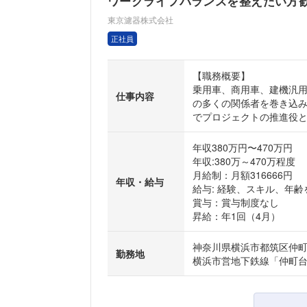
ワークライフバランスを整えたい方歓迎
東京濾器株式会社
正社員
【職務概要】
乗用車、商用車、建機汎
仕事内容
の多くの関係者を巻き込み
でプロジェクトの推進役と.
年収380万円〜470万円
年収:380万～470万程度
月給制：月額316666円
年収・給与
給与: 経験、スキル、年
賞与：賞与制度なし
昇給：年1回（4月）
神奈川県横浜市都筑区仲町台3
勤務地
横浜市営地下鉄線「仲町台