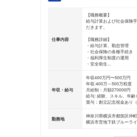
【職務概要】
給与計算および社会保険
だきます。
仕事内容
【職務詳細】
・給与計算、勤怠管理
・社会保険の各種手続き
・福利厚生制度の運用
・安全衛生...
年収400万円〜500万円
年収:400万～500万程度
年収・給与
月給制：月額270000円
給与: 経験、スキル、年
賞与：創立記念祝金あり（基
神奈川県横浜市都筑区仲町台
勤務地
横浜市営地下鉄ブルーライ