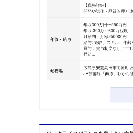
【職務詳細】
開発や試作・品質管理と連.
年収300万円〜550万円
年収:300万～600万程度
月給制：月額250000円
年収・給与
給与: 経験、スキル、年
賞与：賞与制度なし／年1
昇給...
広島県安芸高田市向原町坂3
勤務地
JR芸備線「向原」駅から