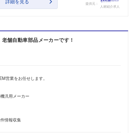
詳細を見る
提供元：
こちらの企業もフォローしませんか？
人材紹介求人
、老舗自動車部品メーカーです！
EM営業をお任せします。
建機汎用メーカー
案件情報収集