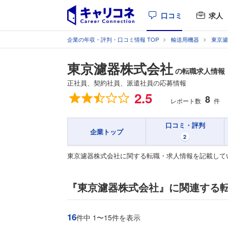
口コミ
求人
企業の年収・評判・口コミ情報 TOP
輸送用機器
東京濾
東京濾器株式会社
の転職求人情報
正社員、契約社員、派遣社員の応募情報
総合評価
2.5
8
レポート数
件
口コミ・評判
企業トップ
2
東京濾器株式会社に関する転職・求人情報を記載して
『東京濾器株式会社』に関連する
16
件中 1〜15件を表示