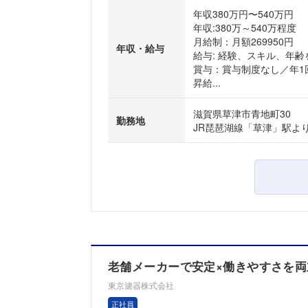
年収380万円〜540万円
年収:380万～540万程度
月給制：月額269950円
年収・給与
給与: 経験、スキル、年
賞与：賞与制度なし／年1
昇給...
滋賀県草津市青地町30
勤務地
JR琵琶湖線「草津」駅よ
老舗メーカーで安定×働きやすさを両立
東京濾器株式会社
正社員