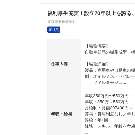
福利厚生充実！設立70年以上を誇る
東京濾器株式会社
正社員
【職務概要】
自動車部品の樹脂成型・
仕事内容
【職務詳細】
製品：商用車や自動車の
例）オイルミストセパレー
フィルタモジュ...
年収350万円〜550万円
年収：350万～550万円
月給制：月額207400円～
年収・給与
賞与：賞与制度なし／年1
昇給：年1回
経験、スキル、年齢を考
...