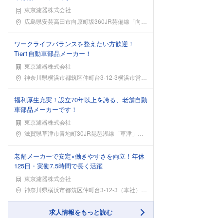
東京濾器株式会社
勤務地
広島県安芸高田市向原町坂360JR芸備線「向原」駅
ワークライフバランスを整えたい方歓迎！
Tier1自動車部品メーカー！
東京濾器株式会社
勤務地
神奈川県横浜市都筑区仲町台3-12-3横浜市営地下
福利厚生充実！設立70年以上を誇る、老舗自動
車部品メーカーです！
東京濾器株式会社
勤務地
滋賀県草津市青地町30JR琵琶湖線「草津」駅より車
老舗メーカーで安定×働きやすさを両立！年休
125日・実働7.5時間で長く活躍
東京濾器株式会社
勤務地
神奈川県横浜市都筑区仲町台3-12-3（本社）横浜
求人情報をもっと読む