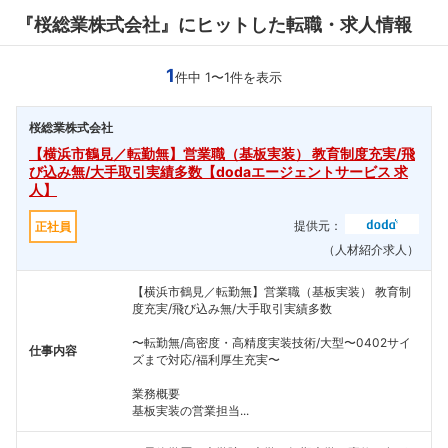
『桜総業株式会社』にヒットした転職・求人情報
1
件中 1〜1件を表示
桜総業株式会社
【横浜市鶴見／転勤無】営業職（基板実装） 教育制度充実/飛
び込み無/大手取引実績多数【dodaエージェントサービス 求
人】
提供元：
正社員
（人材紹介求人）
【横浜市鶴見／転勤無】営業職（基板実装） 教育制
度充実/飛び込み無/大手取引実績多数
〜転勤無/高密度・高精度実装技術/大型〜0402サイ
仕事内容
ズまで対応/福利厚生充実〜
業務概要
基板実装の営業担当...