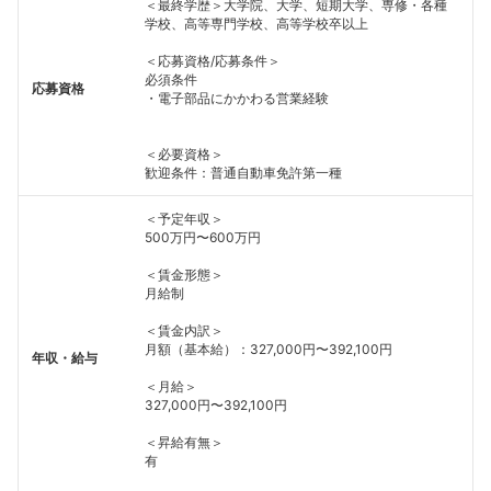
＜最終学歴＞大学院、大学、短期大学、専修・各種
学校、高等専門学校、高等学校卒以上
＜応募資格/応募条件＞
必須条件
応募資格
・電子部品にかかわる営業経験
＜必要資格＞
歓迎条件：普通自動車免許第一種
＜予定年収＞
500万円〜600万円
＜賃金形態＞
月給制
＜賃金内訳＞
月額（基本給）：327,000円〜392,100円
年収・給与
＜月給＞
327,000円〜392,100円
＜昇給有無＞
有