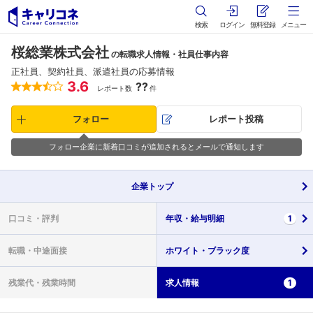
検索
ログイン
無料登録
メニュー
桜総業株式会社
の転職求人情報・社員仕事内容
正社員、契約社員、派遣社員の応募情報
3.6
??
レポート数
件
フォロー
レポート投稿
フォロー企業に新着口コミが追加されるとメールで通知します
企業
トップ
口コミ・
評判
年収・
給与明細
1
転職・
中途面接
ホワイト・
ブラック度
残業代・
残業時間
求人情報
1