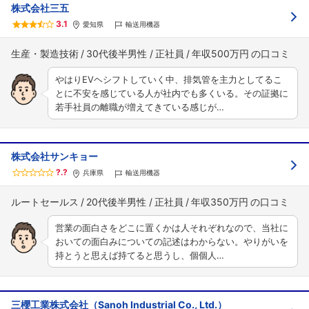
株式会社三五
3.1
愛知県
輸送用機器
生産・製造技術
30代後半男性
正社員
年収500万円
やはりEVヘシフトしていく中、排気管を主力としてるこ
とに不安を感じている人が社内でも多くいる。その証拠に
若手社員の離職が増えてきている感じが…
株式会社サンキョー
?.?
兵庫県
輸送用機器
ルートセールス
20代後半男性
正社員
年収350万円
営業の面白さをどこに置くかは人それぞれなので、当社に
おいての面白みについての記述はわからない。やりがいを
持とうと思えば持てると思うし、個個人…
三櫻工業株式会社（Sanoh Industrial Co., Ltd.）