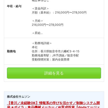
補足事項なし
年収・給与
＜賃金内訳＞
月額（基本給）：216,000円〜278,000円
＜月給＞
216,000円〜278,000円
＜昇給...
＜勤務地詳細＞
本社
勤務地
住所：香川県観音寺市八幡町3-4-15
勤務地最寄駅：JR予讃線／観音寺駅
受動喫煙対策：屋内全面禁煙
詳細を見る
株式会社サムソン
【香川／未経験OK】情報系の学びを活かす／制御システム開
発 ※ボイラ・食品機械メーカー／AI育成投資【dodaエージェ