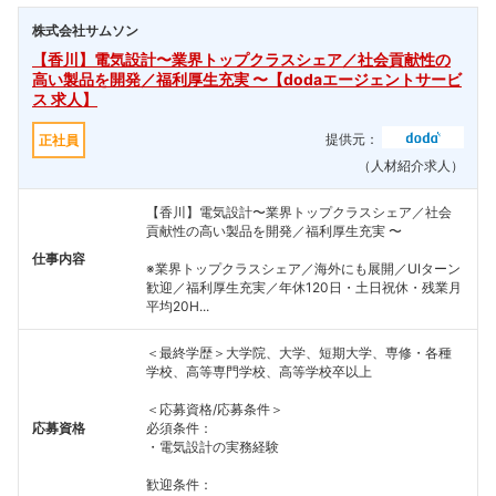
株式会社サムソン
【香川】電気設計〜業界トップクラスシェア／社会貢献性の
高い製品を開発／福利厚生充実 〜【dodaエージェントサービ
ス 求人】
提供元：
正社員
（人材紹介求人）
【香川】電気設計〜業界トップクラスシェア／社会
貢献性の高い製品を開発／福利厚生充実 〜
仕事内容
※業界トップクラスシェア／海外にも展開／UIターン
歓迎／福利厚生充実／年休120日・土日祝休・残業月
平均20H...
＜最終学歴＞大学院、大学、短期大学、専修・各種
学校、高等専門学校、高等学校卒以上
＜応募資格/応募条件＞
応募資格
必須条件：
・電気設計の実務経験
歓迎条件：