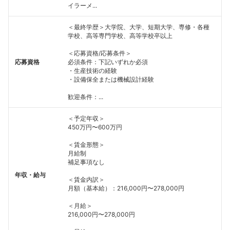
イラーメ...
＜最終学歴＞大学院、大学、短期大学、専修・各種
学校、高等専門学校、高等学校卒以上
＜応募資格/応募条件＞
応募資格
必須条件：下記いずれか必須
・生産技術の経験
・設備保全または機械設計経験
歓迎条件：...
＜予定年収＞
450万円〜600万円
＜賃金形態＞
月給制
補足事項なし
年収・給与
＜賃金内訳＞
月額（基本給）：216,000円〜278,000円
＜月給＞
216,000円〜278,000円