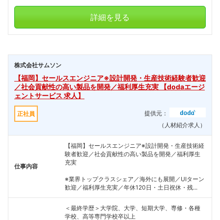
詳細を見る
株式会社サムソン
【福岡】セールスエンジニア※設計開発・生産技術経験者歓迎
／社会貢献性の高い製品を開発／福利厚生充実 【dodaエージ
ェントサービス 求人】
提供元：
正社員
（人材紹介求人）
【福岡】セールスエンジニア※設計開発・生産技術経
験者歓迎／社会貢献性の高い製品を開発／福利厚生
充実
仕事内容
※業界トップクラスシェア／海外にも展開／UIターン
歓迎／福利厚生充実／年休120日・土日祝休・残...
＜最終学歴＞大学院、大学、短期大学、専修・各種
学校、高等専門学校卒以上