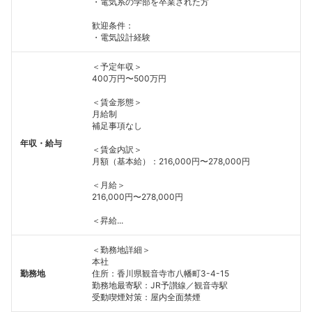
・電気系の学部を卒業された方
歓迎条件：
・電気設計経験
＜予定年収＞
400万円〜500万円
＜賃金形態＞
月給制
補足事項なし
年収・給与
＜賃金内訳＞
月額（基本給）：216,000円〜278,000円
＜月給＞
216,000円〜278,000円
＜昇給...
＜勤務地詳細＞
本社
勤務地
住所：香川県観音寺市八幡町3-4-15
勤務地最寄駅：JR予讃線／観音寺駅
受動喫煙対策：屋内全面禁煙