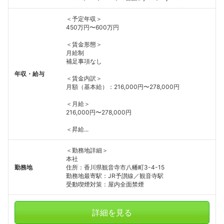
＜予定年収＞
450万円〜600万円
＜賃金形態＞
月給制
補足事項なし
年収・給与
＜賃金内訳＞
月額（基本給）：216,000円〜278,000円
＜月給＞
216,000円〜278,000円
＜昇給...
＜勤務地詳細＞
本社
勤務地
住所：香川県観音寺市八幡町3-4-15
勤務地最寄駅：JR予讃線／観音寺駅
受動喫煙対策：屋内全面禁煙
詳細を見る