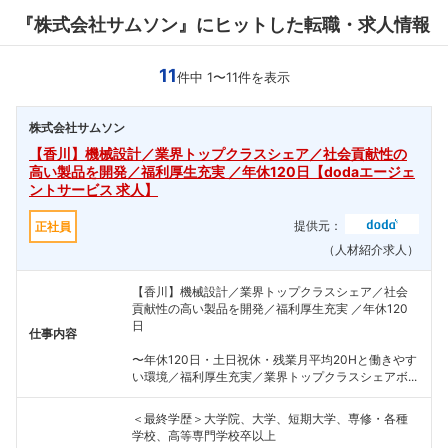
『株式会社サムソン』にヒットした転職・求人情報
11
件中 1〜11件を表示
株式会社サムソン
【香川】機械設計／業界トップクラスシェア／社会貢献性の
高い製品を開発／福利厚生充実 ／年休120日【dodaエージェ
ントサービス 求人】
提供元：
正社員
（人材紹介求人）
【香川】機械設計／業界トップクラスシェア／社会
貢献性の高い製品を開発／福利厚生充実 ／年休120
日
仕事内容
〜年休120日・土日祝休・残業月平均20Hと働きやす
い環境／福利厚生充実／業界トップクラスシェアボ...
＜最終学歴＞大学院、大学、短期大学、専修・各種
学校、高等専門学校卒以上