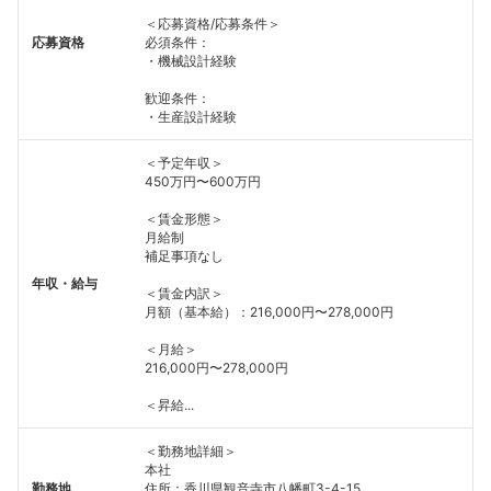
＜応募資格/応募条件＞
応募資格
必須条件：
・機械設計経験
歓迎条件：
・生産設計経験
＜予定年収＞
450万円〜600万円
＜賃金形態＞
月給制
補足事項なし
年収・給与
＜賃金内訳＞
月額（基本給）：216,000円〜278,000円
＜月給＞
216,000円〜278,000円
＜昇給...
＜勤務地詳細＞
本社
勤務地
住所：香川県観音寺市八幡町3-4-15