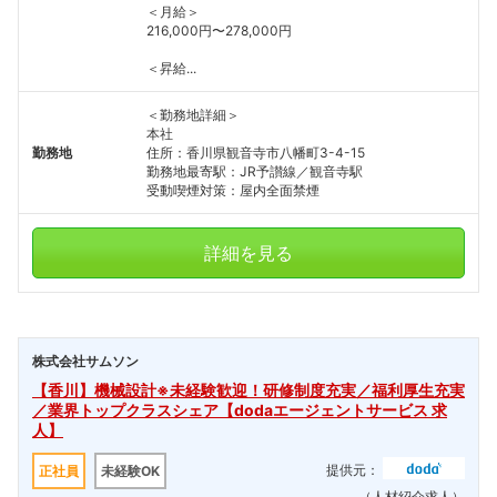
＜月給＞
216,000円〜278,000円
＜昇給...
＜勤務地詳細＞
本社
勤務地
住所：香川県観音寺市八幡町3-4-15
勤務地最寄駅：JR予讃線／観音寺駅
受動喫煙対策：屋内全面禁煙
詳細を見る
株式会社サムソン
【香川】機械設計※未経験歓迎！研修制度充実／福利厚生充実
／業界トップクラスシェア【dodaエージェントサービス 求
人】
提供元：
正社員
未経験OK
（人材紹介求人）