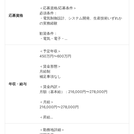
＜応募資格/応募条件＞
必須条件：
応募資格
・電気制御設計、システム開発、生産技術いずれか
の実務経験
歓迎条件：
・電気・電子・...
＜予定年収＞
450万円〜600万円
＜賃金形態＞
月給制
補足事項なし
年収・給与
＜賃金内訳＞
月額（基本給）：216,000円〜278,000円
＜月給＞
216,000円〜278,000円
＜昇給...
＜勤務地詳細＞