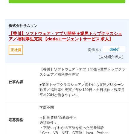
こちらの企業もフォローしませんか？
株式会社サムソン
【香川】ソフトウェア・アプリ開発 ※業界トップクラスシェ
ア／福利厚生充実 【dodaエージェントサービス 求人】
提供元：
正社員
（人材紹介求人）
【香川】ソフトウェア・アプリ開発 ※業界トップクラ
スシェア／福利厚生充実
仕事内容
※業界トップクラスシェア／海外にも展開／UIターン
歓迎／福利厚生充実／年休120日・土日祝休・残業月
平均20Hと働きやすい...
学歴不問
＜応募資格/応募条件＞
応募資格
必須条件：
・下記いずれかの言語を使った開発経験
└C++、VB、NET、C言語、java、Python