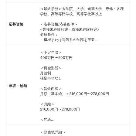
＜最終学歴＞大学院、大学、短期大学、専修・各種
学校、高等専門学校、高等学校卒以上
応募資格
＜応募資格/応募条件＞
<業種未経験歓迎・職種未経験歓迎>
必須条件：
・機械または電気系の学部を卒業...
＜予定年収＞
400万円〜500万円
＜賃金形態＞
月給制
補足事項なし
年収・給与
＜賃金内訳＞
月額（基本給）：216,000円〜278,000円
＜月給＞
216,000円〜278,000円
＜昇給...
＜勤務地詳細＞