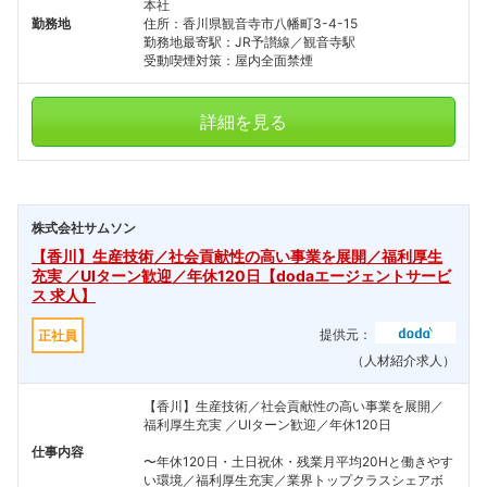
本社
勤務地
住所：香川県観音寺市八幡町3-4-15
勤務地最寄駅：JR予讃線／観音寺駅
受動喫煙対策：屋内全面禁煙
詳細を見る
株式会社サムソン
【香川】生産技術／社会貢献性の高い事業を展開／福利厚生
充実 ／UIターン歓迎／年休120日【dodaエージェントサービ
ス 求人】
提供元：
正社員
（人材紹介求人）
【香川】生産技術／社会貢献性の高い事業を展開／
福利厚生充実 ／UIターン歓迎／年休120日
仕事内容
〜年休120日・土日祝休・残業月平均20Hと働きやす
い環境／福利厚生充実／業界トップクラスシェアボ