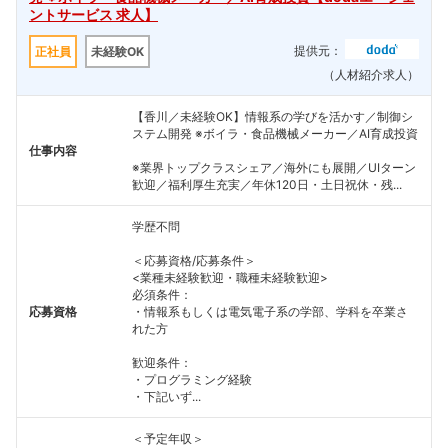
ントサービス 求人】
提供元：
正社員
未経験OK
（人材紹介求人）
【香川／未経験OK】情報系の学びを活かす／制御シ
ステム開発 ※ボイラ・食品機械メーカー／AI育成投資
仕事内容
※業界トップクラスシェア／海外にも展開／UIターン
歓迎／福利厚生充実／年休120日・土日祝休・残...
学歴不問
＜応募資格/応募条件＞
<業種未経験歓迎・職種未経験歓迎>
必須条件：
応募資格
・情報系もしくは電気電子系の学部、学科を卒業さ
れた方
歓迎条件：
・プログラミング経験
・下記いず...
＜予定年収＞