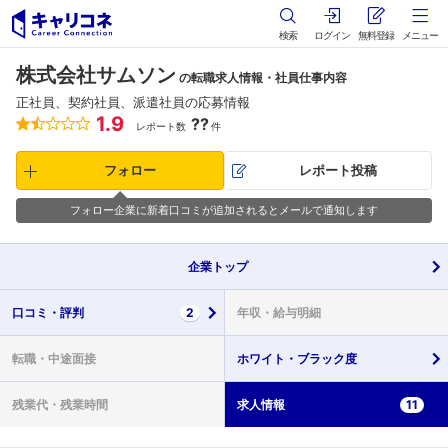
検索
ログイン
無料登録
メニュー
株式会社サムソン
の転職求人情報・社員仕事内容
正社員、契約社員、派遣社員の応募情報
1.9
??
レポート数
件
フォロー
レポート投稿
フォロー企業に新着口コミが追加されるとメールで通知します
企業
トップ
口コミ・
評判
2
年収・
給与明細
転職・
中途面接
ホワイト・
ブラック度
残業代・
残業時間
求人情報
11