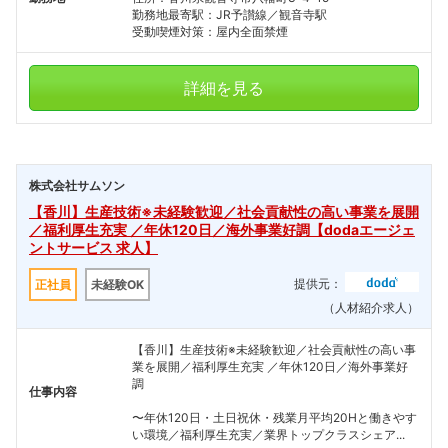
勤務地最寄駅：JR予讃線／観音寺駅
受動喫煙対策：屋内全面禁煙
詳細を見る
株式会社サムソン
【香川】生産技術※未経験歓迎／社会貢献性の高い事業を展開
／福利厚生充実 ／年休120日／海外事業好調【dodaエージェ
ントサービス 求人】
提供元：
正社員
未経験OK
（人材紹介求人）
【香川】生産技術※未経験歓迎／社会貢献性の高い事
業を展開／福利厚生充実 ／年休120日／海外事業好
調
仕事内容
〜年休120日・土日祝休・残業月平均20Hと働きやす
い環境／福利厚生充実／業界トップクラスシェア...