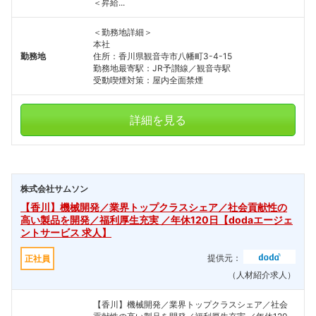
＜昇給...
＜勤務地詳細＞
本社
勤務地
住所：香川県観音寺市八幡町3-4-15
勤務地最寄駅：JR予讃線／観音寺駅
受動喫煙対策：屋内全面禁煙
詳細を見る
株式会社サムソン
【香川】機械開発／業界トップクラスシェア／社会貢献性の
高い製品を開発／福利厚生充実 ／年休120日【dodaエージェ
ントサービス 求人】
提供元：
正社員
（人材紹介求人）
【香川】機械開発／業界トップクラスシェア／社会