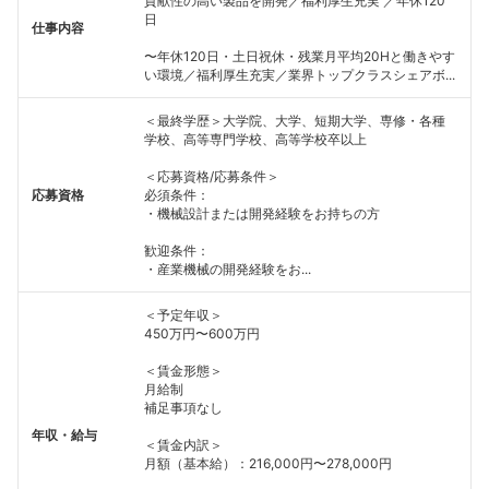
貢献性の高い製品を開発／福利厚生充実 ／年休120
日
仕事内容
〜年休120日・土日祝休・残業月平均20Hと働きやす
い環境／福利厚生充実／業界トップクラスシェアボ...
＜最終学歴＞大学院、大学、短期大学、専修・各種
学校、高等専門学校、高等学校卒以上
＜応募資格/応募条件＞
応募資格
必須条件：
・機械設計または開発経験をお持ちの方
歓迎条件：
・産業機械の開発経験をお...
＜予定年収＞
450万円〜600万円
＜賃金形態＞
月給制
補足事項なし
年収・給与
＜賃金内訳＞
月額（基本給）：216,000円〜278,000円