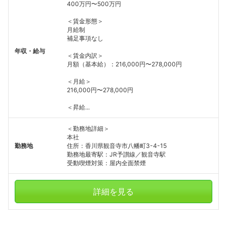
400万円〜500万円
＜賃金形態＞
月給制
補足事項なし
年収・給与
＜賃金内訳＞
月額（基本給）：216,000円〜278,000円
＜月給＞
216,000円〜278,000円
＜昇給...
＜勤務地詳細＞
本社
勤務地
住所：香川県観音寺市八幡町3-4-15
勤務地最寄駅：JR予讃線／観音寺駅
受動喫煙対策：屋内全面禁煙
詳細を見る