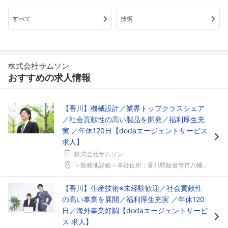
すべて
技術
株式会社サムソン
おすすめの求人情報
【香川】機械設計／業界トップクラスシェア
／社会貢献性の高い製品を開発／福利厚生充
実 ／年休120日【dodaエージェントサービス
求人】
株式会社サムソン
＜勤務地詳細＞本社住所：香川県観音寺市八幡町3-4...
【香川】生産技術※未経験歓迎／社会貢献性
の高い事業を展開／福利厚生充実 ／年休120
日／海外事業好調【dodaエージェントサービ
ス 求人】