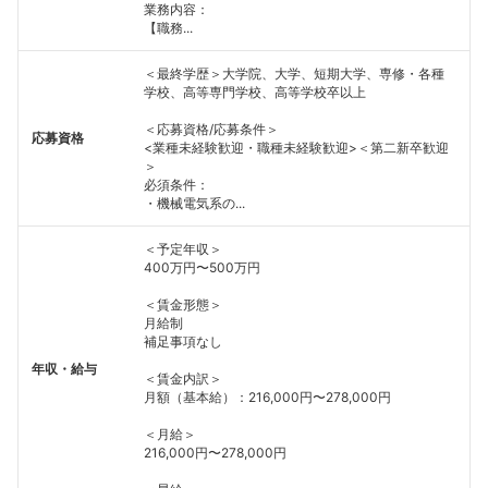
業務内容：
【職務...
＜最終学歴＞大学院、大学、短期大学、専修・各種
学校、高等専門学校、高等学校卒以上
＜応募資格/応募条件＞
応募資格
<業種未経験歓迎・職種未経験歓迎>＜第二新卒歓迎
＞
必須条件：
・機械電気系の...
＜予定年収＞
400万円〜500万円
＜賃金形態＞
月給制
補足事項なし
年収・給与
＜賃金内訳＞
月額（基本給）：216,000円〜278,000円
＜月給＞
216,000円〜278,000円