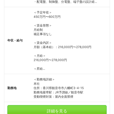
・配電盤、制御盤、分電盤、端子盤の設計経...
＜予定年収＞
450万円〜600万円
＜賃金形態＞
月給制
補足事項なし
年収・給与
＜賃金内訳＞
月額（基本給）：216,000円〜278,000円
＜月給＞
216,000円〜278,000円
＜昇給...
＜勤務地詳細＞
本社
勤務地
住所：香川県観音寺市八幡町3-4-15
勤務地最寄駅：JR予讃線／観音寺駅
受動喫煙対策：屋内全面禁煙
フォローしました
詳細を見る