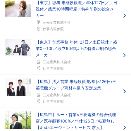
【東京】総務 未経験歓迎／年休127日／土日
祝休／残業10時間程度／特殊印刷の総合メー
カー
三光産業株式会社
仕事内容参照
【東京】営業事務 年休127日／土日祝休／残
業0～10h／設立60年以上の特殊印刷の総合
メーカー
三光産業株式会社
仕事内容参照
【広島】法人営業 未経験歓迎/年休126日/三
菱電機グループ商材を扱う安定企業
三光産業株式会社
仕事内容参照
【広島市】ルート営業※三菱電機の総合代理
店／既存顧客100%／年休126日／転勤無し
【dodaエージェントサービス 求人】