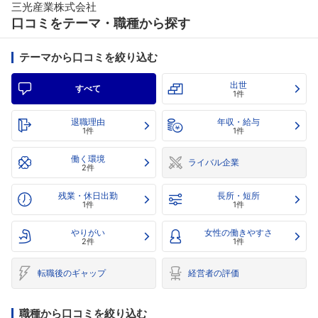
三光産業株式会社
口コミをテーマ・職種から探す
テーマから口コミを絞り込む
出世
すべて
1件
退職理由
年収・給与
1件
1件
働く環境
ライバル企業
2件
残業・休日出勤
長所・短所
1件
1件
やりがい
女性の働きやすさ
2件
1件
転職後のギャップ
経営者の評価
職種から口コミを絞り込む