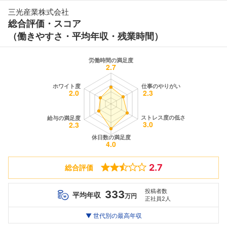
三光産業株式会社
総合評価・スコア
（働きやすさ・平均年収・残業時間）
2.7
総合評価
投稿者数
333
平均年収
万円
正社員2人
世代別
20代
▼ 世代別の最高年収
30代
40代
最高年収
359
--万
--万
万