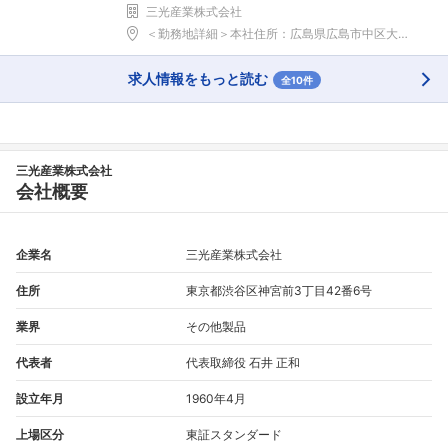
三光産業株式会社
＜勤務地詳細＞本社住所：広島県広島市中区大手町3-...
求人情報をもっと読む
全10件
三光産業株式会社
会社概要
企業名
三光産業株式会社
住所
東京都渋谷区神宮前3丁目42番6号
業界
その他製品
代表者
代表取締役 石井 正和
設立年月
1960年4月
上場区分
東証スタンダード