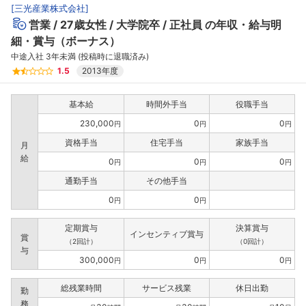
[
三光産業株式会社
]
営業
27歳女性
大学院卒
正社員
の年収・給与明
細・賞与（ボーナス）
中途入社 3年未満 (投稿時に退職済み)
1.5
2013年度
基本給
時間外手当
役職手当
230,000
0
0
円
円
円
資格手当
住宅手当
家族手当
月
給
0
0
0
円
円
円
通勤手当
その他手当
0
0
円
円
定期賞与
決算賞与
インセンティブ賞与
賞
（2回計）
（0回計）
与
300,000
0
0
円
円
円
総残業時間
サービス残業
休日出勤
勤
務