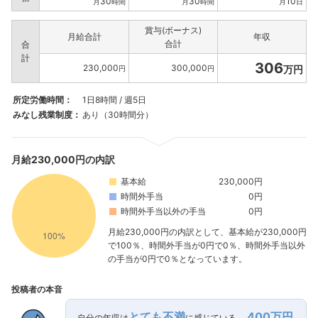
30
30
10
月
時間
月
時間
月
日
賞与(ボーナス)
月給合計
年収
合計
合
計
306
230,000
300,000
万円
円
円
所定労働時間：
1日8時間 / 週5日
みなし残業制度：
あり（30時間分）
月給230,000円の内訳
基本給
230,000円
時間外手当
0円
時間外手当以外の手当
0円
月給230,000円の内訳として、基本給が230,000円
で100％、時間外手当が0円で0％、時間外手当以外
の手当が0円で0％となっています。
投稿者の本音
とても不満
400万円
自分の年収は
に感じている。