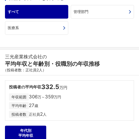
すべて
管理部門
医療系
三光産業株式会社の
平均年収と年齢別・役職別の年収推移
（投稿者数：正社員2人）
332.5
投稿者の平均年収
万円
306
359
年収範囲
万～
万円
27
平均年齢
歳
2
投稿者数
正社員
人
年代別
平均年収