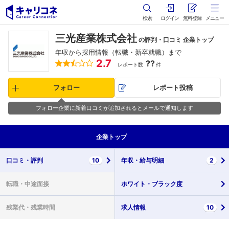
検索
ログイン
無料登録
メニュー
三光産業株式会社
の評判・口コミ 企業トップ
年収から採用情報（転職・新卒就職）まで
2.7
??
レポート数
件
フォロー
レポート投稿
フォロー企業に新着口コミが追加されるとメールで通知します
企業
トップ
口コミ・
評判
10
年収・
給与明細
2
転職・
中途面接
ホワイト・
ブラック度
残業代・
残業時間
求人情報
10