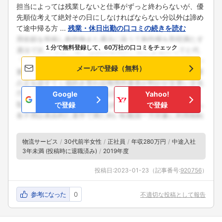
担当によっては残業しないと仕事がずっと終わらないが、優
先順位考えて絶対その日にしなければならない分以外は諦め
て途中帰る方 ...
残業・休日出勤の口コミの続きを読む
１分で無料登録して、60万社の口コミをチェック
メールで登録（無料）
Google
Yahoo!
で登録
で登録
物流サービス
30代前半女性
正社員
年収280万円
中途入社
3年未満 (投稿時に退職済み)
2019年度
投稿日:
2023-01-23
（記事番号:
920756
）
参考になった
0
不適切な投稿として報告