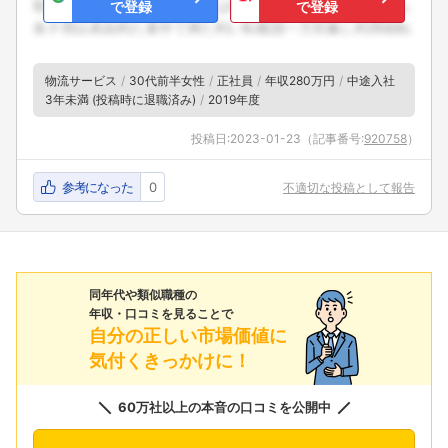
で登録
で登録
物流サービス
30代前半女性
正社員
年収280万円
中途入社
3年未満 (投稿時に退職済み)
2019年度
投稿日:
2023-01-23
（記事番号:
920758
）
参考になった
0
不適切な投稿として報告
同年代や類似職種の
年収・口コミを見ることで
自分の正しい市場価値に
気付くきっかけに！
60万社以上の本音の口コミを公開中