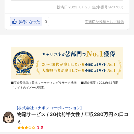
投稿日:
2023-01-23
（記事番号:
920760
）
参考になった
0
不適切な投稿として報告
■実査委託先：日本マーケティングリサーチ機構 ■調査概要：2023年12月期
「サイトのイメージ調査」
[
株式会社コナポンコーポレーション
]
物流サービス
30代前半女性
年収280万円
の口コ
ミ
3.0