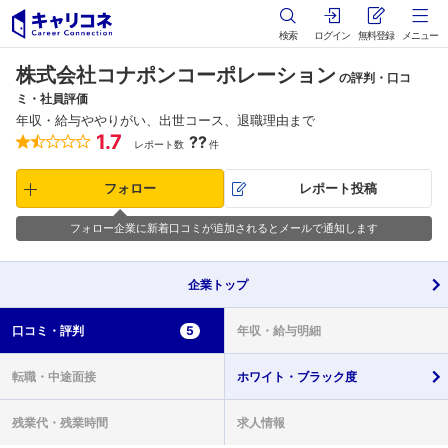
検索
ログイン
無料登録
メニュー
株式会社コナポンコーポレーション
の評判・口コ
ミ・社員評価
年収・給与ややりがい、出世コース、退職理由まで
1.7
??
レポート数
件
フォロー
レポート投稿
フォロー企業に新着口コミが追加されるとメールで通知します
企業
トップ
口コミ・
評判
5
年収・
給与明細
転職・
中途面接
ホワイト・
ブラック度
残業代・
残業時間
求人情報