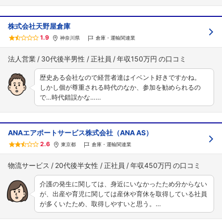
株式会社天野屋倉庫
1.9
神奈川県
倉庫・運輸関連業
法人営業
30代後半男性
正社員
年収150万円
歴史ある会社なので経営者達はイベント好きですかね。
しかし個が尊重される時代のなか、参加を勧められるの
で…時代錯誤かな……
ANAエアポートサービス株式会社（ANA AS）
2.6
東京都
倉庫・運輸関連業
物流サービス
20代後半女性
正社員
年収450万円
介護の発生に関しては、身近にいなかったため分からない
が、出産や育児に関しては産休や育休を取得している社員
が多くいたため、取得しやすいと思う。…