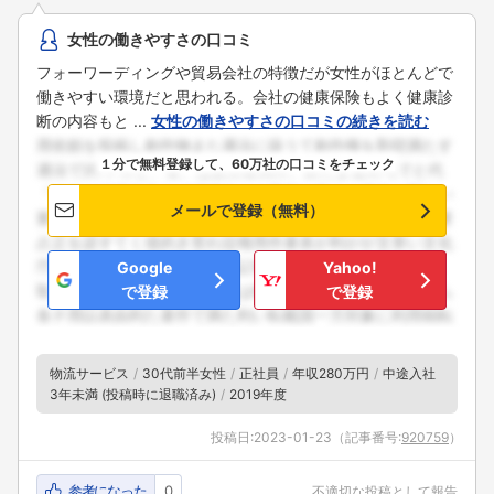
女性の働きやすさの口コミ
フォーワーディングや貿易会社の特徴だが女性がほとんどで
働きやすい環境だと思われる。会社の健康保険もよく健康診
断の内容もと ...
女性の働きやすさの口コミの続きを読む
１分で無料登録して、60万社の口コミをチェック
メールで登録（無料）
Google
Yahoo!
で登録
で登録
物流サービス
30代前半女性
正社員
年収280万円
中途入社
3年未満 (投稿時に退職済み)
2019年度
投稿日:
2023-01-23
（記事番号:
920759
）
参考になった
0
不適切な投稿として報告