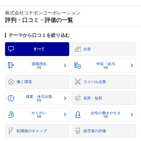
株式会社コナポンコーポレーション
評判・口コミ・評価の一覧
テーマから口コミを絞り込む
すべて
出世
退職理由
年収・給与
1件
1件
働く環境
ライバル企業
残業・休日出勤
長所・短所
1件
やりがい
女性の働きやすさ
1件
1件
転職後のギャップ
経営者の評価