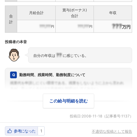
賞与(ボーナス)
月給合計
年収
合計
合
計
???
???,???
???,???
万円
円
円
投稿者の本音
??
自分の年収は
に感じている。
勤務時間、残業時間、勤務制度について
この給与明細を読む
投稿日:
2008-11-18
（記事番号:1137）
参考になった
1
不適切な投稿として報告