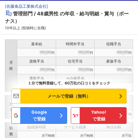
[
佐藤食品工業株式会社
]
管理部門
48歳男性
の年収・給与明細・賞与（ボー
ナス）
10年以上 (投稿時に在職)
基本給
時間外手当
役職手当
???,???
???,???
???,???
円
円
円
資格手当
住宅手当
家族手当
月
給
???,???
???,???
???,???
円
円
円
通勤手当
その他手当
１分で無料登録して、60万社の口コミをチェック
???,???
???,???
円
円
メールで登録（無料）
定期賞与
決算賞与
インセンティブ賞与
賞
（
??
回計）
（
??
回計）
与
Google
Yahoo!
???,???
???,???
???,???
円
円
円
で登録
で登録
総残業時間
サービス残業
休日出勤
勤
務
??
??
??
月
時間
月
時間
月
日