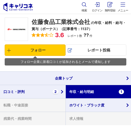
検索
ログイン
無料登録
メニュー
佐藤食品工業株式会社
の年収・給料・給与・
賞与（ボーナス）（記事番号：1137）
3.6
??
レポート数
件
フォロー
レポート投稿
フォロー企業に新着口コミが追加されるとメールで通知します
企業
トップ
口コミ・
評判
2
年収・
給与明細
1
転職・
中途面接
ホワイト・
ブラック度
残業代・
残業時間
求人情報