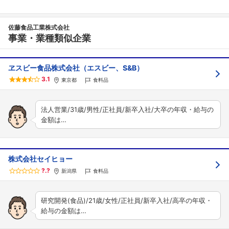
佐藤食品工業株式会社
事業・業種類似企業
ヱスビー食品株式会社（エスビー、S&B）
3.1
東京都
食料品
法人営業/31歳/男性/正社員/新卒入社/大卒の年収・給与の
金額は…
株式会社セイヒョー
?.?
新潟県
食料品
研究開発(食品)/21歳/女性/正社員/新卒入社/高卒の年収・
給与の金額は…