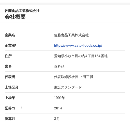
佐藤食品工業株式会社
会社概要
企業名
佐藤食品工業株式会社
企業HP
https://www.sato-foods.co.jp/
住所
愛知県小牧市堀の内4丁目154番地
業界
食料品
代表者
代表取締役社長 上田正博
上場区分
東証スタンダード
上場年
1991年
証券コード
2814
フォローしました
決算月
3月
こちらの企業もフォローしませんか？