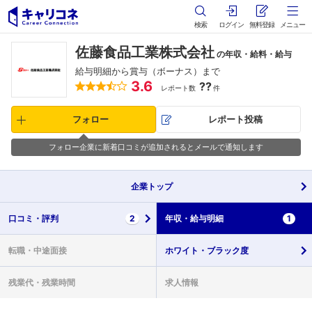
検索
ログイン
無料登録
メニュー
佐藤食品工業株式会社
の年収・給料・給与
給与明細から賞与（ボーナス）まで
3.6
??
レポート数
件
フォロー
レポート投稿
フォロー企業に新着口コミが追加されるとメールで通知します
企業
トップ
口コミ・
評判
2
年収・
給与明細
1
転職・
中途面接
ホワイト・
ブラック度
残業代・
残業時間
求人情報