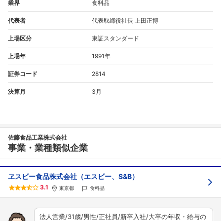
こちらの企業もフォローしませんか？
業界
食料品
代表者
代表取締役社長 上田正博
上場区分
東証スタンダード
上場年
1991年
証券コード
2814
決算月
3月
佐藤食品工業株式会社
事業・業種類似企業
ヱスビー食品株式会社（エスビー、S&B）
3.1
東京都
食料品
法人営業/31歳/男性/正社員/新卒入社/大卒の年収・給与の