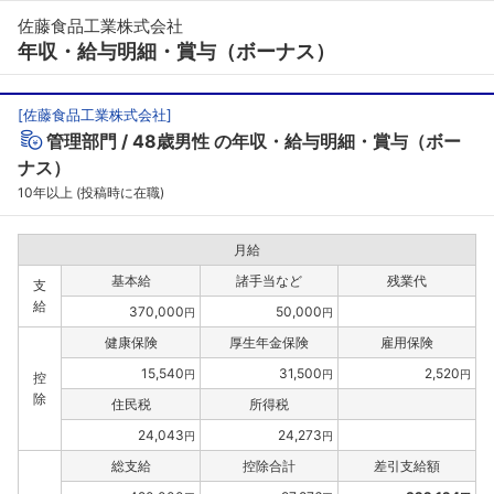
佐藤食品工業株式会社
年収・給与明細・賞与（ボーナス）
[
佐藤食品工業株式会社
]
管理部門
48歳男性
の年収・給与明細・賞与（ボー
ナス）
10年以上 (投稿時に在職)
月給
基本給
諸手当など
残業代
支
給
370,000
50,000
円
円
健康保険
厚生年金保険
雇用保険
15,540
31,500
2,520
円
円
円
控
除
住民税
所得税
24,043
24,273
円
円
総支給
控除合計
差引支給額