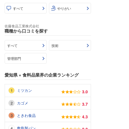
すべて
やりがい
佐藤食品工業株式会社
職種から口コミを探す
すべて
技術
管理部門
愛知県
×
食料品業界
の企業ランキング
ミツカン
3.0
カゴメ
3.7
ときわ食品
4.3
敷島製パン