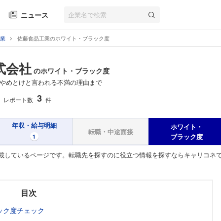
ニュース
業
佐藤食品工業のホワイト・ブラック度
式会社
のホワイト・ブラック度
やめとけと言われる不満の理由まで
3
レポート数
件
年収・給与明細
ホワイト・
転職・中途面接
ブラック度
1
載しているページです。転職先を探すのに役立つ情報を探すならキャリコネ
目次
ック度チェック