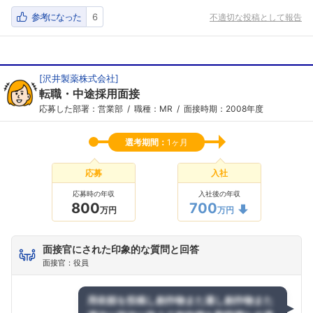
参考になった
6
不適切な投稿として報告
フォローしました
こちらの企業もフォローしませんか？
[
沢井製薬株式会社
]
転職・中途採用面接
応募した部署：営業部
職種：MR
面接時期：2008年度
選考期間：
1ヶ月
応募
入社
応募時の年収
入社後の年収
800
700
万円
万円
面接官にされた印象的な質問と回答
面接官：役員