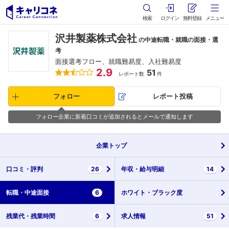
検索
ログイン
無料登録
メニュー
沢井製薬株式会社
の中途転職・就職の面接・選
考
面接選考フロー、就職難易度、入社難易度
2.9
51
レポート数
件
フォロー
レポート投稿
フォロー企業に新着口コミが追加されるとメールで通知します
企業
トップ
口コミ・
評判
26
年収・
給与明細
14
転職・
中途面接
6
ホワイト・
ブラック度
残業代・
残業時間
6
求人情報
51