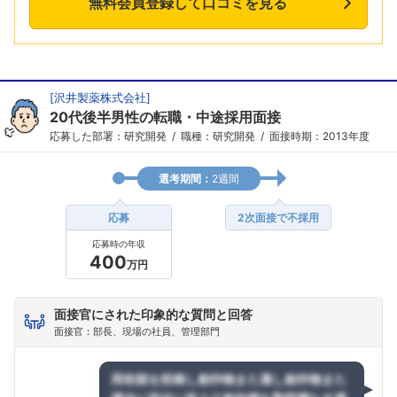
無料会員登録して口コミを見る
[
沢井製薬株式会社
]
20代後半男性の転職・中途採用面接
応募した部署：研究開発
職種：研究開発
面接時期：2013年度
選考期間：
2週間
応募
2次面接で不採用
応募時の年収
400
万円
面接官にされた印象的な質問と回答
面接官：部長、現場の社員、管理部門