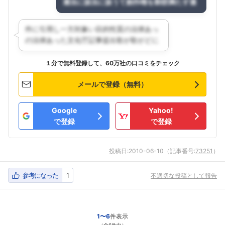
１分で無料登録して、60万社の口コミをチェック
メールで登録（無料）
Google
Yahoo!
で登録
で登録
投稿日:
2010-06-10
（記事番号:
73251
）
参考になった
1
不適切な投稿として報告
1〜6
件表示