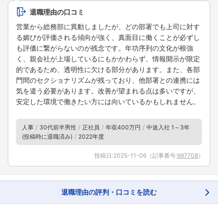
退職理由の口コミ
営業から総務部に異動しましたが、どの部署でも上司に対す
る媚びが評価される傾向が強く、真面目に働くことが必ずし
も評価に繋がらないのが残念です。年功序列の文化が根強
く、親会社が上場しているにもかかわらず、情報開示が限定
的であるため、透明性に欠ける部分があります。また、各部
門間のセクショナリズムが残っており、他部署との連携には
気を遣う必要があります。改善が望まれる点は多いですが、
安定した環境で働きたい方には向いているかもしれません。
人事
30代前半男性
正社員
年収400万円
中途入社 1～3年
(投稿時に退職済み)
2022年度
投稿日:
2025-11-06
（記事番号:
997708
）
退職理由の評判・口コミを読む