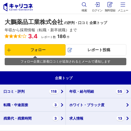
検索
ログイン
無料登録
メニュー
大鵬薬品工業株式会社
の評判・口コミ 企業トップ
年収から採用情報（転職・新卒就職）まで
3.4
186
レポート数
件
フォロー
レポート投稿
フォロー企業に新着口コミが追加されるとメールで通知します
企業
トップ
口コミ・
評判
118
年収・
給与明細
55
転職・
中途面接
3
ホワイト・
ブラック度
残業代・
残業時間
3
求人情報
13