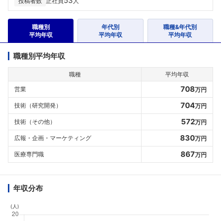
53
投稿者数
正社員
人
職種別
年代別
職種&年代別
平均年収
平均年収
平均年収
職種別平均年収
職種
平均年収
708
営業
万円
704
技術（研究開発）
万円
572
技術（その他）
万円
830
広報・企画・マーケティング
万円
867
医療専門職
万円
年収分布
(人)