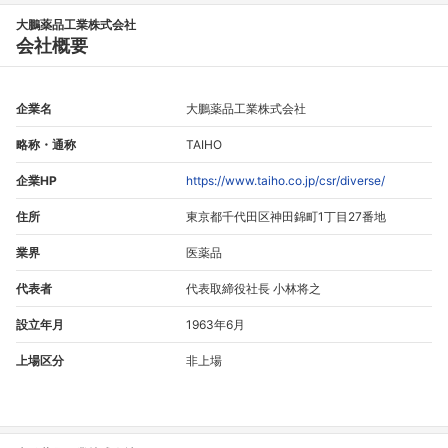
大鵬薬品工業株式会社
会社概要
企業名
大鵬薬品工業株式会社
略称・通称
TAIHO
企業HP
https://www.taiho.co.jp/csr/diverse/
住所
東京都千代田区神田錦町1丁目27番地
業界
医薬品
代表者
代表取締役社長 小林将之
設立年月
1963年6月
上場区分
非上場