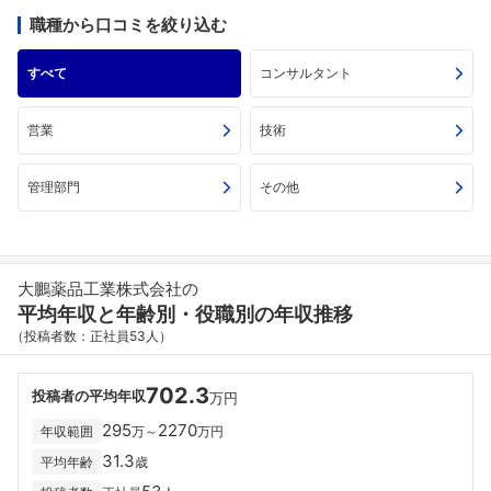
職種から口コミを絞り込む
すべて
コンサルタント
営業
技術
管理部門
その他
大鵬薬品工業株式会社の
平均年収と年齢別・役職別の年収推移
（投稿者数：正社員53人）
702.3
投稿者の平均年収
万円
295
2270
年収範囲
万～
万円
31.3
平均年齢
歳