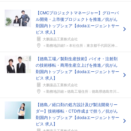
【CMCプロジェクトマネージャー】グローバ
ル開発・上市後プロジェクトを推進／抗がん
剤国内トップシェア【dodaエージェントサー
ビス 求人】
大鵬薬品工業株式会社
＜勤務地詳細1＞本社住所：東京都千代田区神田錦町1...
【徳島工場／製剤生産技術】バイオ・注射剤
の技術移転・商用生産立上げを推進／抗がん
剤国内トップシェア【dodaエージェントサー
ビス 求人】
大鵬薬品工業株式会社
＜勤務地詳細＞徳島工場住所：徳島県徳島市川内町平石...
【徳島／経口剤の処方設計及び製法開発リー
ダー】技術移転・CTD作成まで担う／抗がん
剤国内トップシェア【dodaエージェントサー
ビス 求人】
大鵬薬品工業株式会社