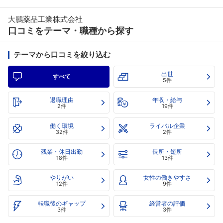
大鵬薬品工業株式会社
口コミをテーマ・職種から探す
テーマから口コミを絞り込む
出世
すべて
5件
退職理由
年収・給与
2件
19件
働く環境
ライバル企業
32件
2件
残業・休日出勤
長所・短所
18件
13件
やりがい
女性の働きやすさ
12件
9件
転職後のギャップ
経営者の評価
3件
3件