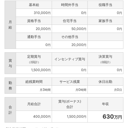
基本給
時間外手当
役職手当
310,000
0
0
円
円
円
資格手当
住宅手当
家族手当
月
給
20,000
50,000
0
円
円
円
通勤手当
その他手当
0
20,000
円
円
定期賞与
決算賞与
インセンティブ賞与
賞
（2回計）
（0回計）
与
1,500,000
0
0
円
円
円
総残業時間
サービス残業
休日出勤
勤
務
3
0
0
月
時間
月
時間
月
日
賞与(ボーナス)
月給合計
年収
合計
合
計
630
400,000
1,500,000
万円
円
円