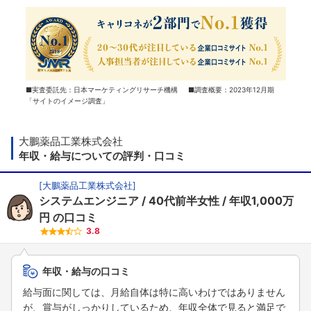
■実査委託先：日本マーケティングリサーチ機構 ■調査概要：2023年12月期
「サイトのイメージ調査」
大鵬薬品工業株式会社
年収・給与についての評判・口コミ
[
大鵬薬品工業株式会社
]
システムエンジニア
40代前半女性
年収1,000万
円
の口コミ
3.8
年収・給与の口コミ
給与面に関しては、月給自体は特に高いわけではありません
が、賞与がしっかりしているため、年収全体で見ると満足で