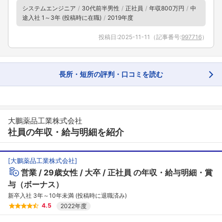
システムエンジニア
30代前半男性
正社員
年収800万円
中
途入社 1～3年 (投稿時に在職)
2019年度
投稿日:
2025-11-11
（記事番号:
997716
）
長所・短所の評判・口コミを読む
フォローしました
大鵬薬品工業株式会社
社員の年収・給与明細を紹介
こちらの企業もフォローしませんか？
[
大鵬薬品工業株式会社
]
営業
29歳女性
大卒
正社員
の年収・給与明細・賞
与（ボーナス）
新卒入社 3年～10年未満 (投稿時に退職済み)
4.5
2022年度