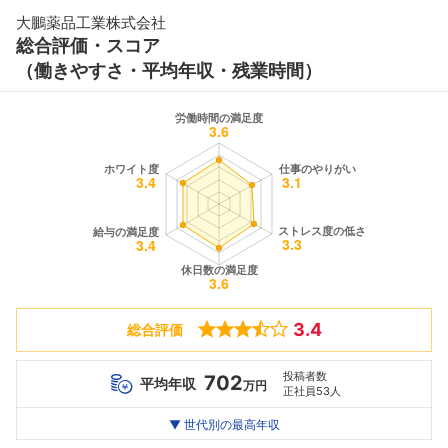
大鵬薬品工業株式会社
総合評価・スコア
（働きやすさ・平均年収・残業時間）
3.4
総合評価
投稿者数
702
平均年収
万円
正社員53人
世代別
20代
▼ 世代別の最高年収
30代
40代
最高年収
800
1080
908
万
万
万