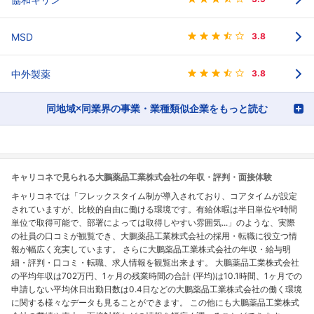
MSD
3.8
中外製薬
3.8
同地域×同業界の事業・業種類似企業をもっと読む
キャリコネで見られる大鵬薬品工業株式会社の年収・評判・面接体験
キャリコネでは「フレックスタイム制が導入されており、コアタイムが設定
されていますが、比較的自由に働ける環境です。有給休暇は半日単位や時間
単位で取得可能で、部署によっては取得しやすい雰囲気...」のような、実際
の社員の口コミが観覧でき、大鵬薬品工業株式会社の採用・転職に役立つ情
報が幅広く充実しています。 さらに大鵬薬品工業株式会社の年収・給与明
細・評判・口コミ・転職、求人情報を観覧出来ます。 大鵬薬品工業株式会社
の平均年収は702万円、1ヶ月の残業時間の合計 (平均)は10.1時間、1ヶ月での
申請しない平均休日出勤日数は0.4日などの大鵬薬品工業株式会社の働く環境
に関する様々なデータも見ることができます。 この他にも大鵬薬品工業株式