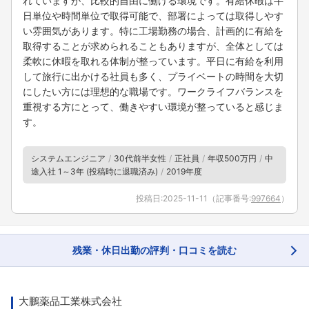
れていますが、比較的自由に働ける環境です。有給休暇は半
日単位や時間単位で取得可能で、部署によっては取得しやす
い雰囲気があります。特に工場勤務の場合、計画的に有給を
取得することが求められることもありますが、全体としては
柔軟に休暇を取れる体制が整っています。平日に有給を利用
して旅行に出かける社員も多く、プライベートの時間を大切
にしたい方には理想的な職場です。ワークライフバランスを
重視する方にとって、働きやすい環境が整っていると感じま
す。
システムエンジニア
30代前半女性
正社員
年収500万円
中
途入社 1～3年 (投稿時に退職済み)
2019年度
投稿日:
2025-11-11
（記事番号:
997664
）
残業・休日出勤の評判・口コミを読む
大鵬薬品工業株式会社