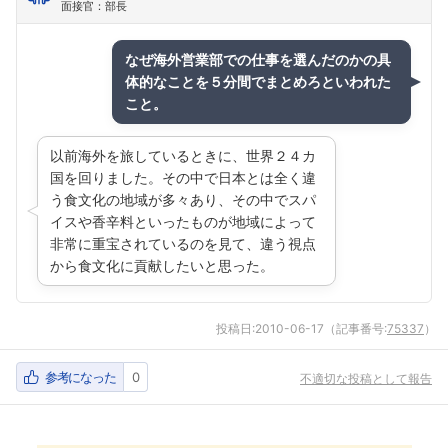
面接官：部長
なぜ海外営業部での仕事を選んだのかの具
体的なことを５分間でまとめろといわれた
こと。
以前海外を旅しているときに、世界２４カ
国を回りました。その中で日本とは全く違
う食文化の地域が多々あり、その中でスパ
イスや香辛料といったものが地域によって
非常に重宝されているのを見て、違う視点
から食文化に貢献したいと思った。
投稿日:
2010-06-17
（記事番号:
75337
）
参考になった
0
不適切な投稿として報告