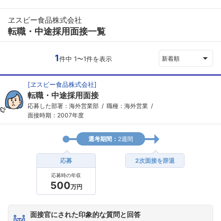
ヱスビー食品株式会社
転職・中途採用面接一覧
1
件中 1〜1件を表示
新着順
[
ヱスビー食品株式会社
]
転職・中途採用面接
応募した部署：海外営業部
職種：海外営業
面接時期：2007年度
選考期間：
2週間
応募
2次面接を辞退
応募時の年収
500
万円
面接官にされた印象的な質問と回答