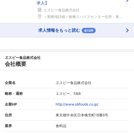
求人】
エスビー食品株式会社
＜勤務地詳細＞板橋スパイスセンター住所：東京都板橋...
求人情報をもっと読む
全12件
ヱスビー食品株式会社
会社概要
企業名
ヱスビー食品株式会社
略称・通称
エスビー、S&B
企業HP
http://www.sbfoods.co.jp/
住所
東京都中央区日本橋兜町18番6号
業界
食料品