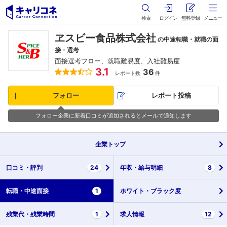
検索
ログイン
無料登録
メニュー
ヱスビー食品株式会社
の中途転職・就職の面
接・選考
面接選考フロー、就職難易度、入社難易度
3.1
36
レポート数
件
フォロー
レポート投稿
フォロー企業に新着口コミが追加されるとメールで通知します
企業
トップ
口コミ・
評判
24
年収・
給与明細
8
転職・
中途面接
1
ホワイト・
ブラック度
残業代・
残業時間
1
求人情報
12