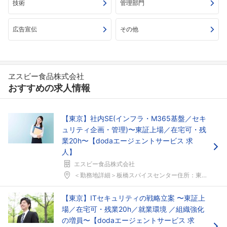
技術
管理部門
広告宣伝
その他
ヱスビー食品株式会社
おすすめの求人情報
【東京】社内SE(インフラ・M365基盤／セキ
ュリティ企画・管理)〜東証上場／在宅可・残
業20h〜【dodaエージェントサービス 求
人】
エスビー食品株式会社
＜勤務地詳細＞板橋スパイスセンター住所：東京都板橋...
【東京】ITセキュリティの戦略立案 〜東証上
場／在宅可・残業20h／就業環境 ／組織強化
の増員〜【dodaエージェントサービス 求