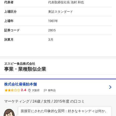
代表者
代表取締役社長 池村 和也
上場区分
東証スタンダード
上場年
1961年
証券コード
2805
決算月
3月
ヱスビー食品株式会社
事業・業種類似企業
株式会社扇雀飴本舗
2.4
大阪府
食料品
マーケティング
24歳
女性
2015年度
面接官にされた印象的な質問：好きなキャンディは何か。