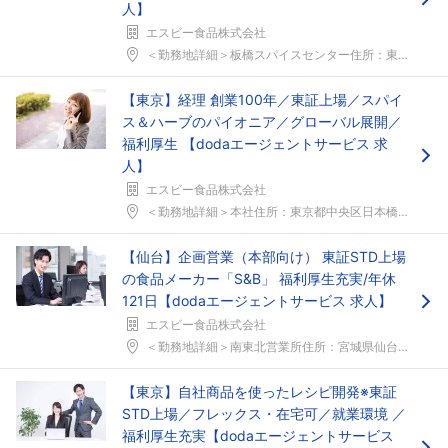
人】
エスビー食品株式会社
＜勤務地詳細＞板橋スパイスセンター住所：東京都板橋...
【東京】経理 創業100年／東証上場／スパイ
ス＆ハーブのパイオニア／グローバル展開／
福利厚生 【dodaエージェントサービス 求
人】
エスビー食品株式会社
フォローしました
＜勤務地詳細＞本社住所：東京都中央区日本橋兜町18...
こちらの企業もフォローしませんか？
【仙台】企画営業（本部向け） 東証STD上場
の食品メーカー「S&B」 福利厚生充実/年休
121日【dodaエージェントサービス 求人】
エスビー食品株式会社
＜勤務地詳細＞南東北営業所住所：宮城県仙台市青葉区...
【東京】自社商品を使ったレシピ開発※東証
STD上場／フレックス・在宅可／就業環境 ／
福利厚生充実【dodaエージェントサービス