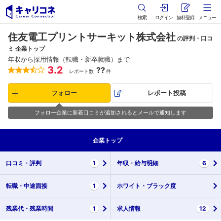
検索
ログイン
無料登録
メニュー
住友電工プリントサーキット株式会社
の評判・口コ
ミ 企業トップ
年収から採用情報（転職・新卒就職）まで
3.2
??
レポート数
件
フォロー
レポート投稿
フォロー企業に新着口コミが追加されるとメールで通知します
企業
トップ
口コミ・
評判
1
年収・
給与明細
6
転職・
中途面接
1
ホワイト・
ブラック度
残業代・
残業時間
1
求人情報
12