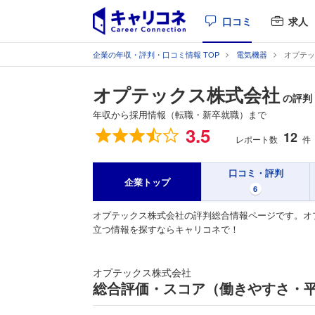
口コミ
求人
企業の年収・評判・口コミ情報 TOP
電気機器
オプテッ
オプテックス株式会社
の評判
年収から採用情報（転職・新卒就職）まで
総合評価
3.5
12
レポート数
件
口コミ・評判
企業トップ
6
オプテックス株式会社の評判総合情報ページです。オ
立つ情報を探すならキャリコネで！
オプテックス株式会社
総合評価・スコア（働きやすさ・