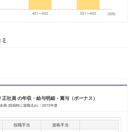
こちらの企業もフォローしませんか？
(万円)
コミ
正社員
の年収・給与明細・賞与（ボーナス）
年未満 (投稿時に退職済み)
2015年度
役職手当
資格手当