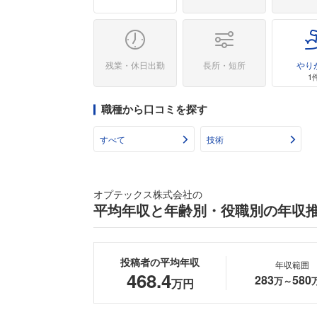
残業・休日出勤
長所・短所
やり
1
職種から口コミを探す
すべて
技術
オプテックス株式会社の
平均年収と年齢別・役職別の年収
投稿者の平均年収
年収範囲
468.4
283
580
万～
万円