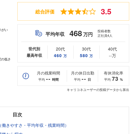
3.5
総合評価
468
投稿者数
平均年収
万円
正社員4人
世代別
20代
30代
40代
最高年収
460
580
--万
万
万
月の残業時間
月の休日出勤
有休消化率
--
--
73
平均
平均
平均
時間
日
%
キャリコネユーザーの投稿データから算出
目次
（働きやすさ・平均年収・残業時間）