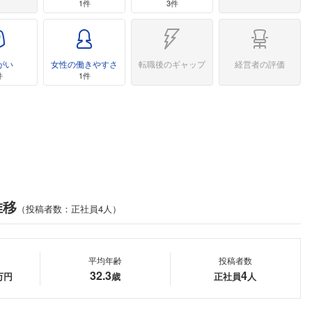
1件
3件
がい
女性の働きやすさ
転職後のギャップ
経営者の評価
件
1件
推移
（投稿者数：正社員4人）
平均年齢
投稿者数
32.3
4
万円
歳
正社員
人