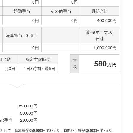
0円
0円
通勤手当
その他手当
月給合計
0円
0円
400,000円
賞与(ボーナス)
決算賞与
（0回計）
合計
0円
1,000,000円
日出勤
所定労働時間
年
580
万円
収
月0日
1日8時間 / 週5日
350,000円
30,000円
の手当
20,000円
訳として、基本給が350,000円で87.5％、時間外手当が30,000円で7.5％、