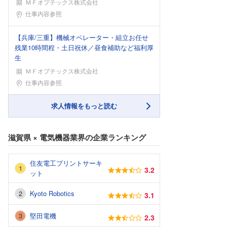
ＭＦオプテックス株式会社
勤務地
仕事内容参照
【兵庫/三重】機械オペレーター・組立お任せ
残業10時間程・土日祝休／昼食補助など福利厚
生
ＭＦオプテックス株式会社
勤務地
仕事内容参照
求人情報をもっと読む
滋賀県
×
電気機器業界
の企業ランキング
住友電工プリントサーキ
3.2
ット
Kyoto Robotics
3.1
堅田電機
2.3