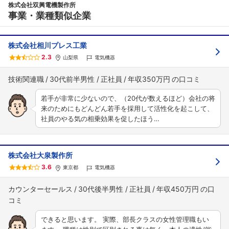
株式会社双興電機製作所
事業・業種類似企業
株式会社相川プレス工業
2.3
山梨県
電気機器
フォローしました
技術関連職
30代前半男性
正社員
年収350万円
こちらの企業もフォローしませんか？
若手が非常に少ないので、（20代が数えるほど）会社の将
来のためにもどんどん若手を採用して活性化を起こして、
社員のやる気の相乗効果を促したほう…
株式会社大泉製作所
3.6
東京都
電気機器
カウンターセールス
30代後半男性
正社員
年収450万円
できると思います。 実際、部長クラスの女性管理職もい