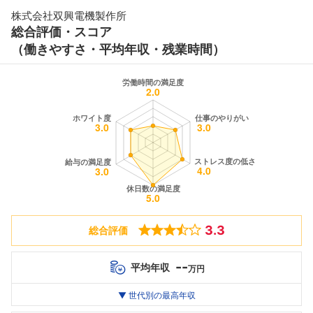
株式会社双興電機製作所
総合評価・スコア
（働きやすさ・平均年収・残業時間）
3.3
総合評価
--
平均年収
万円
世代別
20代
▼ 世代別の最高年収
30代
40代
最高年収
--万
--万
--万