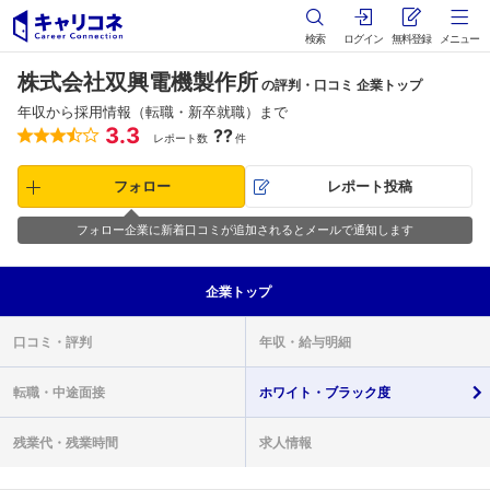
検索
ログイン
無料登録
メニュー
株式会社双興電機製作所
の評判・口コミ 企業トップ
年収から採用情報（転職・新卒就職）まで
3.3
??
レポート数
件
フォロー
レポート投稿
フォロー企業に新着口コミが追加されるとメールで通知します
企業
トップ
口コミ・
評判
年収・
給与明細
転職・
中途面接
ホワイト・
ブラック度
残業代・
残業時間
求人情報