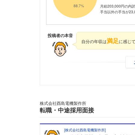
月給203,000円の
手当以外の手当が23,
投稿者の本音
満足
自分の年収は
に感じ
株式会社酉島電機製作所
転職・中途採用面接
[
株式会社酉島電機製作所
]