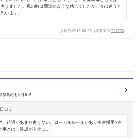
て考えました。私の時は面談のような感じでしたが、今は違うと
と思います。
投稿日:
2018-08-28
（記事番号:
747770
）
 飯島町七久保815
世、待遇があまり良くない。ローカルルールがあり中途採用の社
仕事とは、達成が非常に…