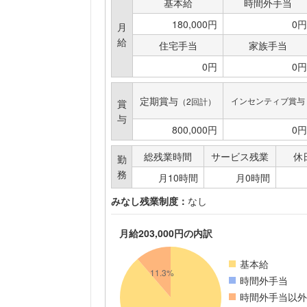
基本給
時間外手当
180,000円
0円
月
給
住宅手当
家族手当
0円
0円
定期賞与
インセンティブ賞与
（2回計）
賞
与
800,000円
0円
総残業時間
サービス残業
休
勤
務
月10時間
月0時間
みなし残業制度：
なし
月給203,000円の内訳
基本給
時間外手当
時間外手当以外