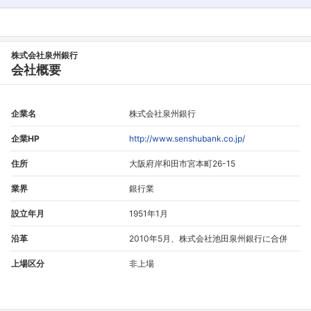
株式会社泉州銀行
会社概要
企業名
株式会社泉州銀行
企業HP
http://www.senshubank.co.jp/
住所
大阪府岸和田市宮本町26-15
業界
銀行業
設立年月
1951年1月
沿革
2010年5月、株式会社池田泉州銀行に合併
上場区分
非上場