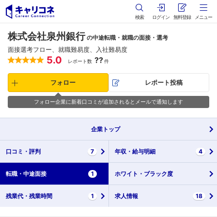
検索
ログイン
無料登録
メニュー
株式会社泉州銀行
の中途転職・就職の面接・選考
面接選考フロー、就職難易度、入社難易度
5.0
??
レポート数
件
フォロー
レポート投稿
フォロー企業に新着口コミが追加されるとメールで通知します
企業
トップ
口コミ・
評判
7
年収・
給与明細
4
転職・
中途面接
1
ホワイト・
ブラック度
残業代・
残業時間
1
求人情報
18