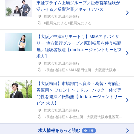
東証プライム上場グループ／証券営業経験が
活かせる／反響営業／キャリアパス
株式会社池田泉州銀行
※配属先による※配属先による
フォローしました
【大阪／中津※リモート可】M&Aアドバイザ
こちらの企業もフォローしませんか？
リー 地方銀行グループ／原則転居を伴う転勤
無／経験者歓迎【dodaエージェントサービス
求人】
株式会社池田泉州銀行
＜勤務地詳細＞M&A部門住所：大阪府大阪市...
【大阪梅田】市場部門＜資金・為替・有価証
券運用＞ フロント〜ミドル・バック一体で専
門性を発揮／転勤無【dodaエージェントサー
ビス 求人】
株式会社池田泉州銀行
＜勤務地詳細＞本社住所：大阪府大阪市北区茶屋町18...
求人情報をもっと読む
全18件