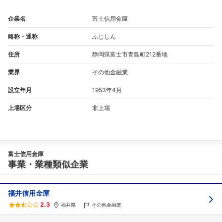
企業名
富士信用金庫
略称・通称
ふじしん
住所
静岡県富士市青島町212番地
業界
その他金融業
設立年月
1953年4月
上場区分
非上場
富士信用金庫
事業・業種類似企業
福井信用金庫
2.3
福井県
その他金融業