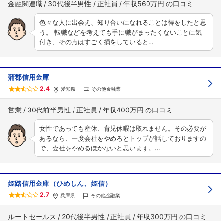
金融関連職
30代後半男性
正社員
年収560万円
色々な人に出会え、知り合いになれることは得をしたと思
う。 転職などを考えても手に職がまったくないことに気
付き、その点はすごく損をしていると…
蒲郡信用金庫
2.4
愛知県
その他金融業
営業
30代前半男性
正社員
年収400万円
女性であっても産休、育児休暇は取れません。その必要が
あるなら、一度会社をやめろとトップが話しておりますの
で、会社をやめるほかないと思います。…
フォローしました
こちらの企業もフォローしませんか？
姫路信用金庫（ひめしん、姫信）
2.7
兵庫県
その他金融業
ルートセールス
20代後半男性
正社員
年収300万円