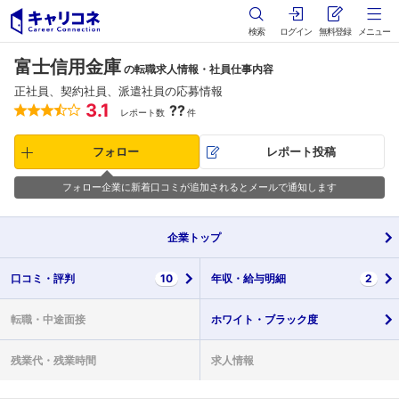
検索
ログイン
無料登録
メニュー
富士信用金庫
の転職求人情報・社員仕事内容
正社員、契約社員、派遣社員の応募情報
3.1
??
レポート数
件
フォロー
レポート投稿
フォロー企業に新着口コミが追加されるとメールで通知します
企業
トップ
口コミ・
評判
10
年収・
給与明細
2
転職・
中途面接
ホワイト・
ブラック度
残業代・
残業時間
求人情報