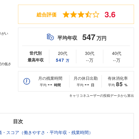
3.6
総合評価
547
平均年収
万円
世代別
20代
30代
40代
最高年収
547
--万
--万
万
月の残業時間
月の休日出勤
有休消化率
--
--
85
平均
平均
平均
時間
日
%
キャリコネユーザーの投稿データから算出
目次
価・スコア（働きやすさ・平均年収・残業時間）