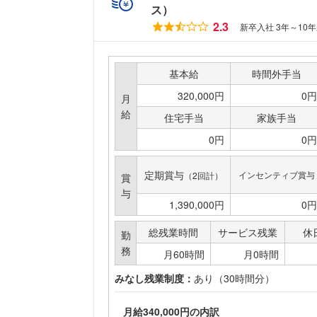
ス）
2.3
新卒入社 3年～10
基本給
時間外手当
320,000円
0円
月
給
住宅手当
家族手当
0円
0円
定期賞与
インセンティブ賞与
（2回計）
賞
与
1,390,000円
0円
総残業時間
サービス残業
休
勤
務
月60時間
月0時間
みなし残業制度：
あり（30時間分）
月給340,000円の内訳