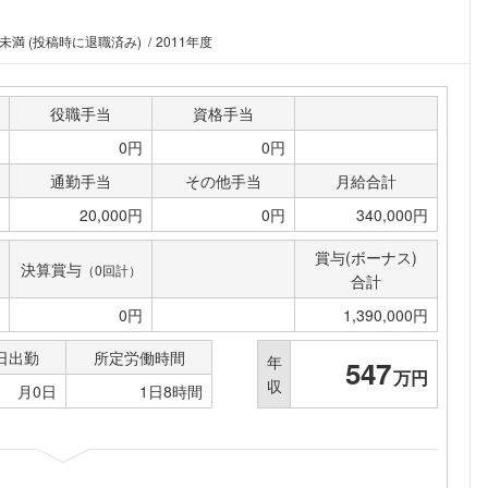
年未満 (投稿時に退職済み)
2011年度
役職手当
資格手当
0円
0円
通勤手当
その他手当
月給合計
20,000円
0円
340,000円
賞与(ボーナス)
決算賞与
（0回計）
合計
0円
1,390,000円
日出勤
所定労働時間
年
547
万円
収
月0日
1日8時間
フォローしました