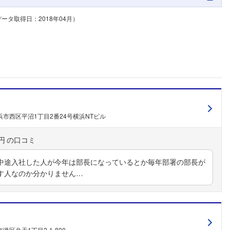
タ取得日：2018年04月）
市西区平沼1丁目2番24号横浜NTビル
円
中途入社した人が今年は部長になっているとか毎年部署の部長が
す人なのか分かりません…
港区弁天1丁目2-1-800