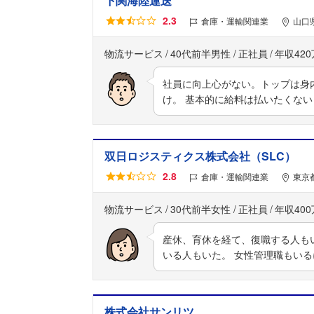
下関海陸運送
2.3
倉庫・運輸関連業
山口
物流サービス
40代前半男性
正社員
年収42
社員に向上心がない。トップは身
け。 基本的に給料は払いたくな
双日ロジスティクス株式会社（SLC）
2.8
倉庫・運輸関連業
東京
物流サービス
30代前半女性
正社員
年収40
産休、育休を経て、復職する人も
いる人もいた。 女性管理職もい
株式会社サンリツ