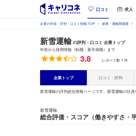
口コミ
求人
企業の年収・評判・口コミ情報 TOP
倉庫・運輸関連業
新雪運輸
の評判・口コミ 企業トップ
年収から採用情報（転職・新卒就職）まで
総合評価
3.8
レポート数
? 件
企業トップ
口コミ・評判
新雪運輸の評判総合情報ページです。新雪運輸の社員
新雪運輸
総合評価・スコア（働きやすさ・