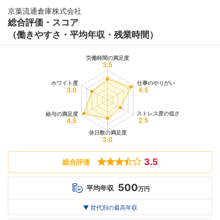
京葉流通倉庫株式会社
総合評価・スコア
（働きやすさ・平均年収・残業時間）
3.5
総合評価
500
平均年収
万円
世代別
20代
▼ 世代別の最高年収
30代
40代
最高年収
--万
500
--万
万