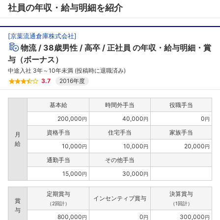
社員の年収・給与明細を紹介
[
京葉流通倉庫株式会社
]
物流
38歳男性
高卒
正社員
の年収・給与明細・賞
与（ボーナス）
中途入社 3年～10年未満 (投稿時に退職済み)
3.7
2016年度
基本給
時間外手当
役職手当
200,000
40,000
0
円
円
円
資格手当
住宅手当
家族手当
月
給
10,000
10,000
20,000
円
円
円
通勤手当
その他手当
15,000
30,000
円
円
定期賞与
決算賞与
インセンティブ賞与
賞
（2回計）
（1回計）
与
800,000
0
300,000
円
円
円