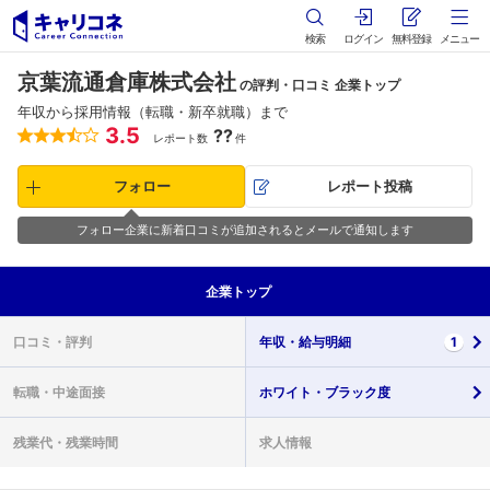
検索
ログイン
無料登録
メニュー
京葉流通倉庫株式会社
の評判・口コミ 企業トップ
年収から採用情報（転職・新卒就職）まで
3.5
??
レポート数
件
フォロー
レポート投稿
フォロー企業に新着口コミが追加されるとメールで通知します
企業
トップ
口コミ・
評判
年収・
給与明細
1
転職・
中途面接
ホワイト・
ブラック度
残業代・
残業時間
求人情報