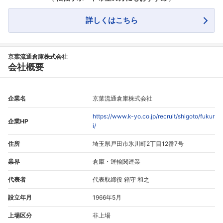
詳しくはこちら
フォローしました
こちらの企業もフォローしませんか？
京葉流通倉庫株式会社
会社概要
企業名
京葉流通倉庫株式会社
https://www.k-yo.co.jp/recruit/shigoto/fukur
企業HP
i/
住所
埼玉県戸田市氷川町2丁目12番7号
業界
倉庫・運輸関連業
代表者
代表取締役 箱守 和之
設立年月
1966年5月
上場区分
非上場