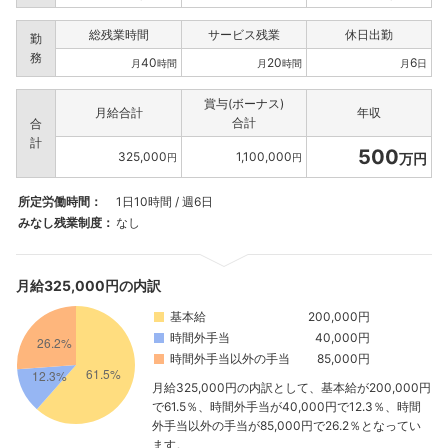
総残業時間
サービス残業
休日出勤
勤
務
40
20
6
月
時間
月
時間
月
日
賞与(ボーナス)
月給合計
年収
合計
合
計
500
325,000
1,100,000
万円
円
円
所定労働時間：
1日10時間 / 週6日
みなし残業制度：
なし
月給325,000円の内訳
基本給
200,000円
時間外手当
40,000円
時間外手当以外の手当
85,000円
月給325,000円の内訳として、基本給が200,000円
で61.5％、時間外手当が40,000円で12.3％、時間
外手当以外の手当が85,000円で26.2％となってい
ます。