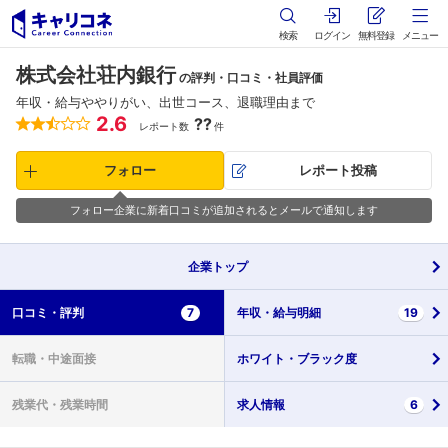
検索
ログイン
無料登録
メニュー
株式会社荘内銀行
の評判・口コミ・社員評価
年収・給与ややりがい、出世コース、退職理由まで
2.6
??
レポート数
件
フォロー
レポート投稿
フォロー企業に新着口コミが追加されるとメールで通知します
企業
トップ
口コミ・
評判
7
年収・
給与明細
19
転職・
中途面接
ホワイト・
ブラック度
残業代・
残業時間
求人情報
6