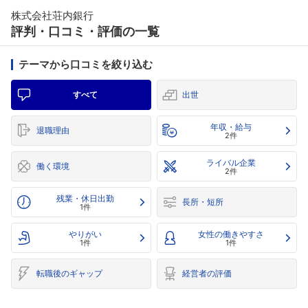
株式会社荘内銀行
評判・口コミ・評価の一覧
テーマから口コミを絞り込む
すべて
出世
年収・給与
退職理由
2件
ライバル企業
働く環境
2件
残業・休日出勤
長所・短所
1件
やりがい
女性の働きやすさ
1件
1件
転職後のギャップ
経営者の評価