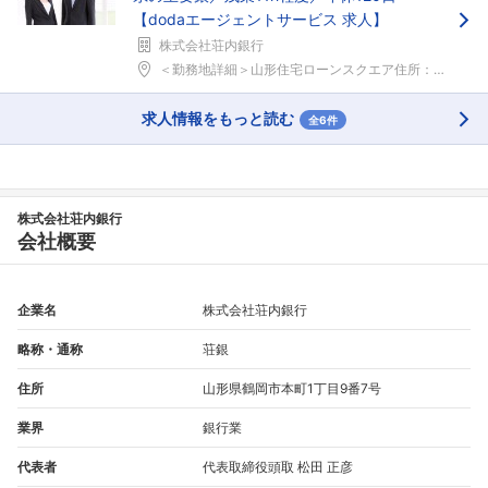
【dodaエージェントサービス 求人】
株式会社荘内銀行
＜勤務地詳細＞山形住宅ローンスクエア住所：山形県山...
求人情報をもっと読む
全6件
株式会社荘内銀行
会社概要
企業名
株式会社荘内銀行
略称・通称
荘銀
住所
山形県鶴岡市本町1丁目9番7号
業界
銀行業
代表者
代表取締役頭取 松田 正彦