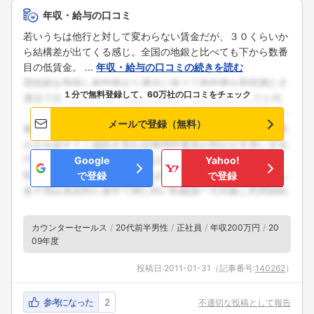
年収・給与の口コミ
若いうちは他行と対して変わらない賃金だが、３０くらいか
ら結構差が出てくる感じ。全国の地銀と比べても下から数番
目の低賃金。 ...
年収・給与の口コミの続きを読む
１分で無料登録して、60万社の口コミをチェック
メールで登録（無料）
Google
Yahoo!
で登録
で登録
カウンターセールス
20代前半男性
正社員
年収200万円
20
09年度
投稿日:
2011-01-31
（記事番号:
140262
）
参考になった
2
不適切な投稿として報告