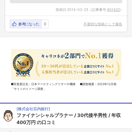
投稿日:
2014-03-23
（記事番号:
401422
）
参考になった
0
不適切な投稿として報告
■実査委託先：日本マーケティングリサーチ機構 ■調査概要：2023年12月期
「サイトのイメージ調査」
[
株式会社荘内銀行
]
ファイナンシャルプラナー
30代後半男性
年収
400万円
の口コミ