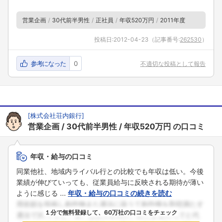
営業企画
30代前半男性
正社員
年収520万円
2011年度
投稿日:
2012-04-23
（記事番号:
262530
）
参考になった
0
不適切な投稿として報告
[
株式会社荘内銀行
]
営業企画
30代前半男性
年収520万円
の口コミ
年収・給与の口コミ
同業他社、地域内ライバル行との比較でも年収は低い。今後
業績が伸びていっても、従業員給与に反映される期待が薄い
ように感じる ...
年収・給与の口コミの続きを読む
１分で無料登録して、60万社の口コミをチェック