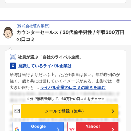
フォローしました
[
株式会社荘内銀行
]
カウンターセールス
20代前半男性
年収200万円
こちらの企業もフォローしませんか？
の口コミ
社員が選ぶ「自社のライバル企業」
意識しているライバル企業は
給与は当行よりだいぶ上。ただ仕事量は多い。年功序列のが
強く、歳と共に出世していくイメージがある。山形では一番
大きい銀行と ...
ライバル企業の口コミの続きを読む
１分で無料登録して、60万社の口コミをチェック
メールで登録（無料）
Google
Yahoo!