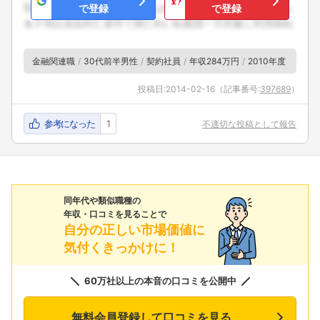
で登録
で登録
金融関連職
30代前半男性
契約社員
年収284万円
2010年度
投稿日:
2014-02-16
（記事番号:
397689
）
参考になった
1
不適切な投稿として報告
同年代や類似職種の
年収・口コミを見ることで
自分の正しい市場価値に
気付くきっかけに！
60万社以上の本音の口コミを公開中
無料会員登録して口コミを見る