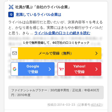
社員が選ぶ「自社のライバル企業」
意識しているライバル企業は
ライバルは山形銀行だと思いたいが、決算内容等々を考える
と、かなり差を感じる。実際にはきらやか銀行がライバルだ
と思う。きら ...
ライバル企業の口コミの続きを読む
１分で無料登録して、60万社の口コミをチェック
メールで登録（無料）
Google
Yahoo!
で登録
で登録
ファイナンシャルプラナー
30代後半男性
正社員
年収400万
円
2010年度
投稿日:
2014-03-23
（記事番号:
401421
）