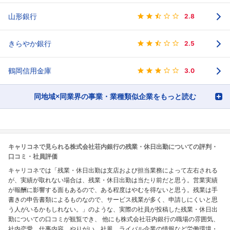
山形銀行
2.8
きらやか銀行
2.5
鶴岡信用金庫
3.0
同地域×同業界の事業・業種類似企業をもっと読む
キャリコネで見られる株式会社荘内銀行の残業・休日出勤についての評判・
口コミ・社員評価
キャリコネでは「残業・休日出勤は支店および担当業務によって左右される
が、実績が取れない場合は、残業・休日出勤は当たり前だと思う。営業実績
が報酬に影響する面もあるので、ある程度はやむを得ないと思う。残業は手
書きの申告書類によるものなので、サービス残業が多く、申請しにくいと思
う人がいるかもしれない。」のような、実際の社員が投稿した残業・休日出
勤についての口コミが観覧でき、 他にも株式会社荘内銀行の職場の雰囲気、
社内恋愛、仕事内容、やりがい、社風、ライバル企業の情報など労働環境・