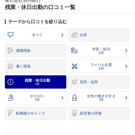
株式会社荘内銀行
残業・休日出勤の口コミ一覧
テーマから口コミを絞り込む
すべて
出世
年収・給与
退職理由
2件
ライバル企業
働く環境
2件
残業・休日出勤
長所・短所
1件
やりがい
女性の働きやすさ
1件
1件
転職後のギャップ
経営者の評価