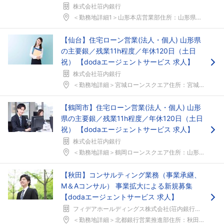
株式会社荘内銀行
＜勤務地詳細1＞山形本店営業部住所：山形県山形市本...
フォローしました
【仙台】住宅ローン営業(法人・個人) 山形県
こちらの企業もフォローしませんか？
の主要銀／残業11h程度／年休120日（土日
祝） 【dodaエージェントサービス 求人】
株式会社荘内銀行
＜勤務地詳細＞宮城ローンスクエア住所：宮城県仙台市...
【鶴岡市】住宅ローン営業(法人・個人) 山形
県の主要銀／残業11h程度／年休120日（土日
祝） 【dodaエージェントサービス 求人】
株式会社荘内銀行
＜勤務地詳細＞鶴岡ローンスクエア住所：山形県鶴岡市...
【秋田】コンサルティング業務（事業承継、
M＆Aコンサル） 事業拡大による新規募集
【dodaエージェントサービス 求人】
フィデアホールディングス株式会社(荘内銀行・北都銀行)
＜勤務地詳細＞北都銀行営業推進部住所：秋田県秋田市...