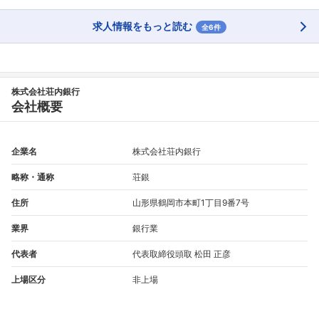
求人情報をもっと読む
全6件
株式会社荘内銀行
会社概要
企業名
株式会社荘内銀行
略称・通称
荘銀
住所
山形県鶴岡市本町1丁目9番7号
業界
銀行業
代表者
代表取締役頭取 松田 正彦
上場区分
非上場