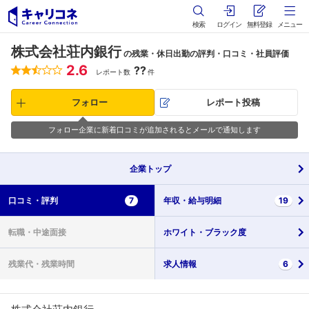
検索
ログイン
無料登録
メニュー
株式会社荘内銀行
の残業・休日出勤の評判・口コミ・社員評価
2.6
??
レポート数
件
フォロー
レポート投稿
フォロー企業に新着口コミが追加されるとメールで通知します
企業
トップ
口コミ・
評判
7
年収・
給与明細
19
転職・
中途面接
ホワイト・
ブラック度
残業代・
残業時間
求人情報
6