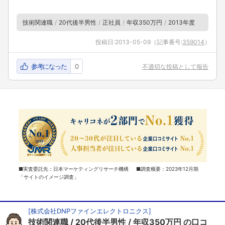
技術関連職
20代後半男性
正社員
年収350万円
2013年度
投稿日:
2013-05-09
（記事番号:
359014
）
参考になった
0
不適切な投稿として報告
■実査委託先：日本マーケティングリサーチ機構 ■調査概要：2023年12月期
「サイトのイメージ調査」
[
株式会社DNPファインエレクトロニクス
]
技術関連職
20代後半男性
年収350万円
の口コ