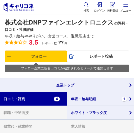
検索
ログイン
無料登録
メニュー
株式会社DNPファインエレクトロニクス
の評判・
口コミ・社員評価
年収・給与ややりがい、出世コース、退職理由まで
3.5
??
レポート数
件
フォロー
レポート投稿
フォロー企業に新着口コミが追加されるとメールで通知します
企業
トップ
口コミ・
評判
4
年収・
給与明細
1
転職・
中途面接
ホワイト・
ブラック度
残業代・
残業時間
求人情報