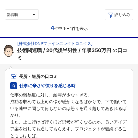
絞り込み
新着順
4
件中 1〜4件を表示
[
株式会社DNPファインエレクトロニクス
]
技術関連職
20代後半男性
年収350万円
の口コ
ミ
長所・短所の口コミ
仕事に辛さや憤りを感じる時
仕事の難易度に対し、給与が少なすぎる。
成功を収めても上司の懐が暖かくなるばかりで、下で働いて
いる連中に関して何もないのは怒りを通り越してあきれるば
かり。
また、上に行けば行くほど思考が堅くなるのか、良いアイデ
ア案を出しても通してもらえず、プロジェクトが破綻するこ
ともしばしば。