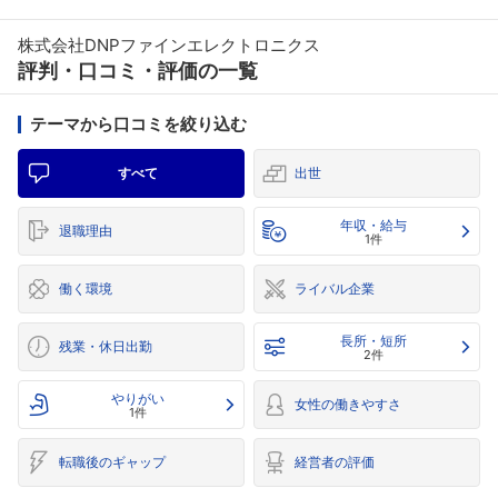
株式会社DNPファインエレクトロニクス
評判・口コミ・評価の一覧
テーマから口コミを絞り込む
すべて
出世
年収・給与
退職理由
1件
働く環境
ライバル企業
長所・短所
残業・休日出勤
2件
やりがい
女性の働きやすさ
1件
転職後のギャップ
経営者の評価