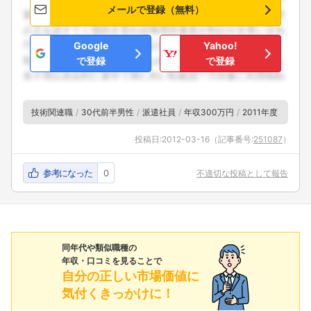
メールで登録（無料）
Google
Yahoo!
で登録
で登録
技術関連職
30代前半男性
派遣社員
年収300万円
2011年度
投稿日:
2012-03-16
（記事番号:
251087
）
参考になった
0
不適切な投稿として報告
同年代や類似職種の
年収・口コミを見ることで
自分の正しい市場価値に
気付くきっかけに！