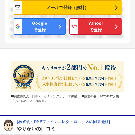
メールで登録（無料）
Google
Yahoo!
で登録
で登録
■実査委託先：日本マーケティングリサーチ機構 ■調査概要：2023年12月期
「サイトのイメージ調査」
[株式会社DNPファインエレクトロニクスの同業他社]
やりがいの口コミ