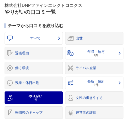
株式会社DNPファインエレクトロニクス
やりがいの口コミ一覧
テーマから口コミを絞り込む
すべて
出世
年収・給与
退職理由
1件
働く環境
ライバル企業
長所・短所
残業・休日出勤
2件
やりがい
女性の働きやすさ
1件
転職後のギャップ
経営者の評価