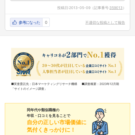
投稿日:
2013-05-09
（記事番号:
359013
）
参考になった
0
不適切な投稿として報告
■実査委託先：日本マーケティングリサーチ機構 ■調査概要：2023年12月期
「サイトのイメージ調査」
同年代や類似職種の
年収・口コミを見ることで
自分の正しい市場価値に
気付くきっかけに！