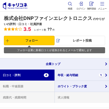
検索
ログイン
無料登録
メニュー
株式会社DNPファインエレクトロニクス
のやりが
いの評判・口コミ・社員評価
3.5
??
レポート数
件
フォロー
レポート投稿
フォロー企業に新着口コミが追加されるとメールで通知します
企業
トップ
口コミ・
評判
4
年収・
給与明細
1
転職・
中途面接
ホワイト・
ブラック度
残業代・
残業時間
求人情報