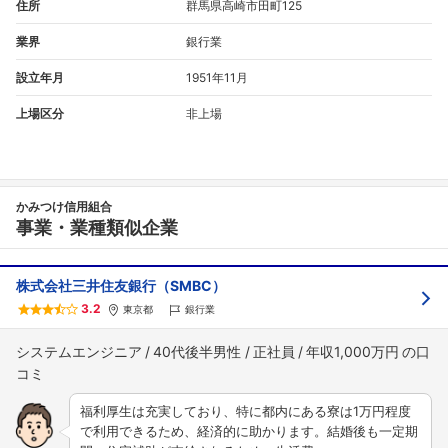
住所
群馬県高崎市田町125
業界
銀行業
設立年月
1951年11月
上場区分
非上場
かみつけ信用組合
事業・業種類似企業
株式会社三井住友銀行（SMBC）
3.2
東京都
銀行業
システムエンジニア
40代後半男性
正社員
年収1,000万円
福利厚生は充実しており、特に都内にある寮は1万円程度
で利用できるため、経済的に助かります。結婚後も一定期