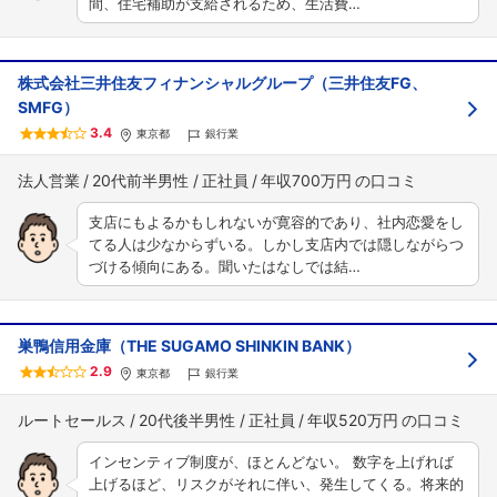
間、住宅補助が支給されるため、生活費…
株式会社三井住友フィナンシャルグループ（三井住友FG、
SMFG）
3.4
東京都
銀行業
法人営業
20代前半男性
正社員
年収700万円
支店にもよるかもしれないが寛容的であり、社内恋愛をし
てる人は少なからずいる。しかし支店内では隠しながらつ
づける傾向にある。聞いたはなしでは結…
フォローしました
こちらの企業もフォローしませんか？
巣鴨信用金庫（THE SUGAMO SHINKIN BANK）
2.9
東京都
銀行業
ルートセールス
20代後半男性
正社員
年収520万円
インセンティブ制度が、ほとんどない。 数字を上げれば
上げるほど、リスクがそれに伴い、発生してくる。将来的