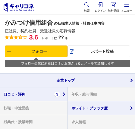
検索
ログイン
無料登録
メニュー
かみつけ信用組合
の転職求人情報・社員仕事内容
正社員、契約社員、派遣社員の応募情報
3.6
??
レポート数
件
フォロー
レポート投稿
フォロー企業に新着口コミが追加されるとメールで通知します
企業
トップ
口コミ・
評判
3
年収・
給与明細
転職・
中途面接
ホワイト・
ブラック度
残業代・
残業時間
求人情報