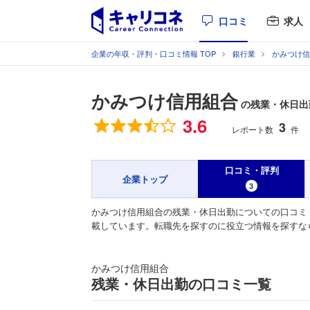
口コミ
求人
企業の年収・評判・口コミ情報 TOP
銀行業
かみつけ信
かみつけ信用組合
の残業・休日出
総合評価
3.6
3
レポート数
件
口コミ・評判
企業トップ
3
かみつけ信用組合の残業・休日出勤についての口コミ
載しています。転職先を探すのに役立つ情報を探すな
かみつけ信用組合
残業・休日出勤の口コミ一覧