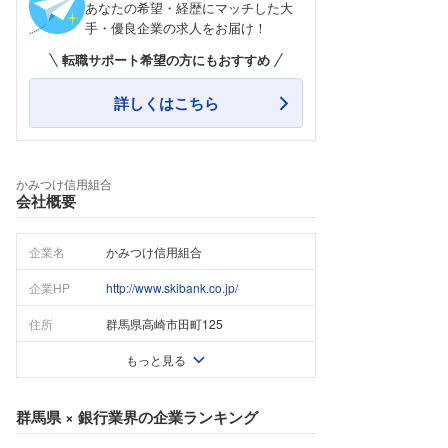
あなたの希望・経歴にマッチした大
手・優良企業の求人をお届け！
転職サポート希望の方にもおすすめ
詳しくはこちら
かみつけ信用組合
会社概要
企業名
かみつけ信用組合
企業HP
http://www.skibank.co.jp/
住所
群馬県高崎市田町125
もっと見る
群馬県
×
銀行業界
の企業ランキング