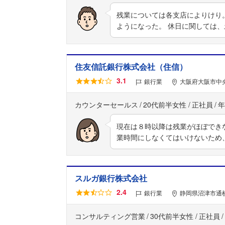
残業については各支店によりけり
ようになった。 休日に関しては
住友信託銀行株式会社（住信）
3.1
銀行業
大阪府大阪市中央区
カウンターセールス
20代前半女性
正社員
年
現在は８時以降は残業がほぼでき
業時間にしなくてはいけないため
スルガ銀行株式会社
2.4
銀行業
静岡県沼津市通横
コンサルティング営業
30代前半女性
正社員