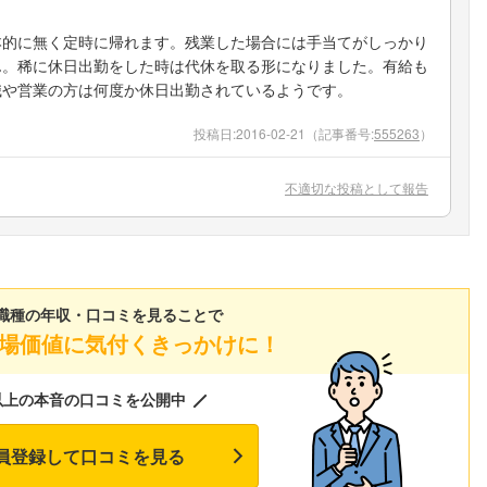
本的に無く定時に帰れます。残業した場合には手当てがしっかり
ん。稀に休日出勤をした時は代休を取る形になりました。有給も
職や営業の方は何度か休日出勤されているようです。
投稿日:
2016-02-21
（記事番号:
555263
）
不適切な投稿として報告
職種の年収・口コミを見ることで
場価値に気付くきっかけに！
以上の本音の口コミを公開中
員登録して口コミを見る