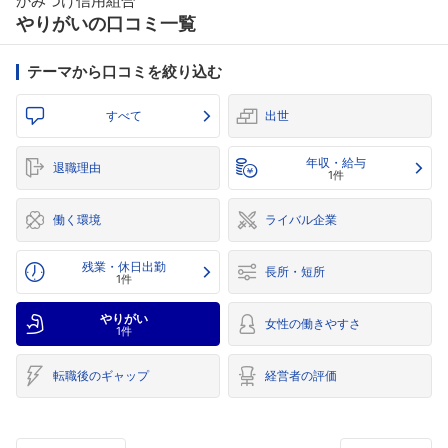
かみつけ信用組合
やりがいの口コミ一覧
テーマから口コミを絞り込む
すべて
出世
年収・給与
退職理由
1件
働く環境
ライバル企業
残業・休日出勤
長所・短所
1件
やりがい
女性の働きやすさ
1件
転職後のギャップ
経営者の評価