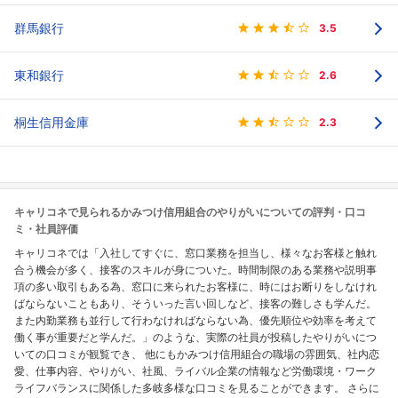
群馬銀行
3.5
東和銀行
2.6
桐生信用金庫
2.3
キャリコネで見られるかみつけ信用組合のやりがいについての評判・口コ
ミ・社員評価
キャリコネでは「入社してすぐに、窓口業務を担当し、様々なお客様と触れ
合う機会が多く、接客のスキルが身についた。時間制限のある業務や説明事
項の多い取引もある為、窓口に来られたお客様に、時にはお断りをしなけれ
ばならないこともあり、そういった言い回しなど、接客の難しさも学んだ。
また内勤業務も並行して行わなければならない為、優先順位や効率を考えて
働く事が重要だと学んだ。」のような、実際の社員が投稿したやりがいにつ
いての口コミが観覧でき、 他にもかみつけ信用組合の職場の雰囲気、社内恋
愛、仕事内容、やりがい、社風、ライバル企業の情報など労働環境・ワーク
ライフバランスに関係した多岐多様な口コミを見ることができます。 さらに