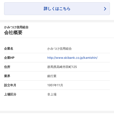
詳しくはこちら
フォローしました
こちらの企業もフォローしませんか？
かみつけ信用組合
会社概要
企業名
かみつけ信用組合
企業HP
http://www.skibank.co.jp/kamishin/
住所
群馬県高崎市田町125
業界
銀行業
設立年月
1951年11月
上場区分
非上場