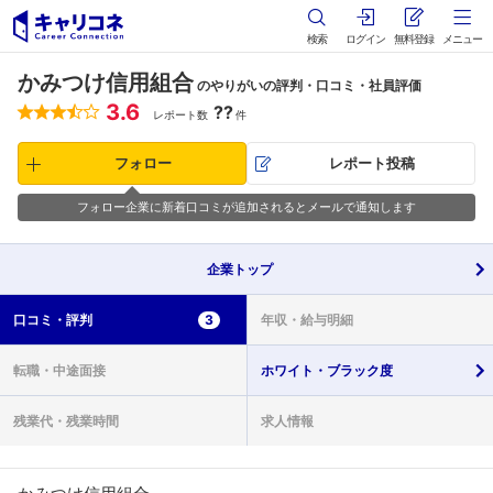
検索
ログイン
無料登録
メニュー
かみつけ信用組合
のやりがいの評判・口コミ・社員評価
3.6
??
レポート数
件
フォロー
レポート投稿
フォロー企業に新着口コミが追加されるとメールで通知します
企業
トップ
口コミ・
評判
3
年収・
給与明細
転職・
中途面接
ホワイト・
ブラック度
残業代・
残業時間
求人情報