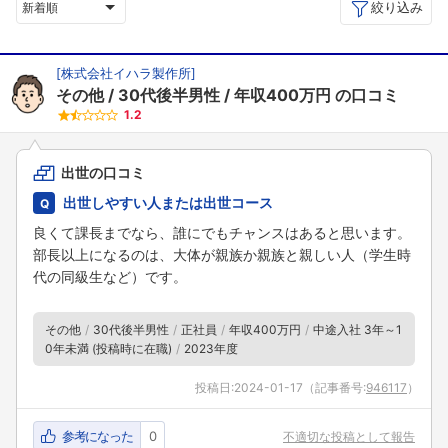
絞り込み
新着順
[
株式会社イハラ製作所
]
その他
30代後半男性
年収400万円
の口コミ
1.2
出世の口コミ
出世しやすい人または出世コース
良くて課長までなら、誰にでもチャンスはあると思います。
部長以上になるのは、大体が親族か親族と親しい人（学生時
代の同級生など）です。
その他
30代後半男性
正社員
年収400万円
中途入社 3年～1
0年未満 (投稿時に在職)
2023年度
投稿日:
2024-01-17
（記事番号:
946117
）
参考になった
0
不適切な投稿として報告