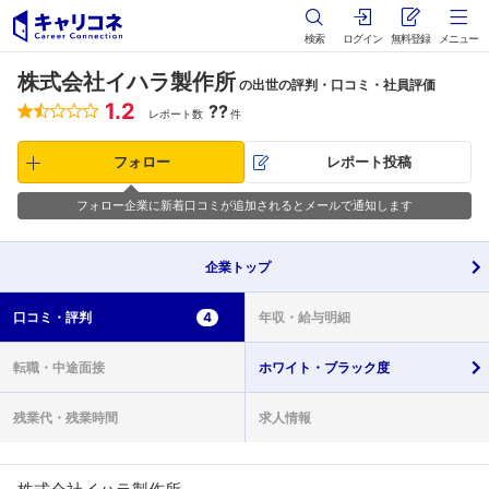
検索
ログイン
無料登録
メニュー
株式会社イハラ製作所
の出世の評判・口コミ・社員評価
1.2
??
レポート数
件
フォロー
レポート投稿
フォロー企業に新着口コミが追加されるとメールで通知します
企業
トップ
口コミ・
評判
4
年収・
給与明細
転職・
中途面接
ホワイト・
ブラック度
残業代・
残業時間
求人情報