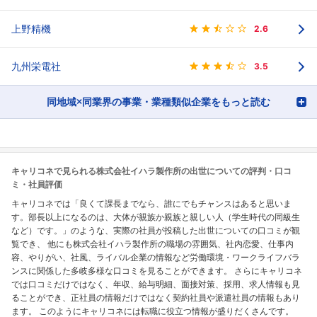
上野精機
2.6
九州栄電社
3.5
同地域×同業界の事業・業種類似企業をもっと読む
キャリコネで見られる株式会社イハラ製作所の出世についての評判・口コ
ミ・社員評価
キャリコネでは「良くて課長までなら、誰にでもチャンスはあると思いま
す。部長以上になるのは、大体が親族か親族と親しい人（学生時代の同級生
など）です。」のような、実際の社員が投稿した出世についての口コミが観
覧でき、 他にも株式会社イハラ製作所の職場の雰囲気、社内恋愛、仕事内
容、やりがい、社風、ライバル企業の情報など労働環境・ワークライフバラ
ンスに関係した多岐多様な口コミを見ることができます。 さらにキャリコネ
では口コミだけではなく、年収、給与明細、面接対策、採用、求人情報も見
ることができ、正社員の情報だけではなく契約社員や派遣社員の情報もあり
ます。 このようにキャリコネには転職に役立つ情報が盛りだくさんです。