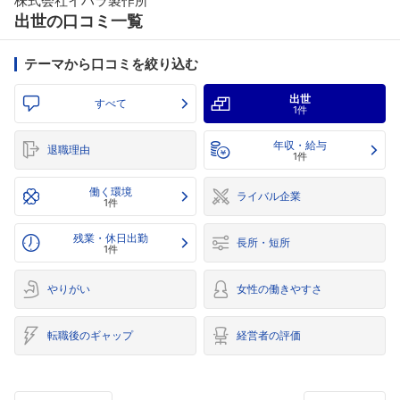
株式会社イハラ製作所
出世の口コミ一覧
テーマから口コミを絞り込む
出世
すべて
1件
年収・給与
退職理由
1件
働く環境
ライバル企業
1件
残業・休日出勤
長所・短所
1件
やりがい
女性の働きやすさ
転職後のギャップ
経営者の評価