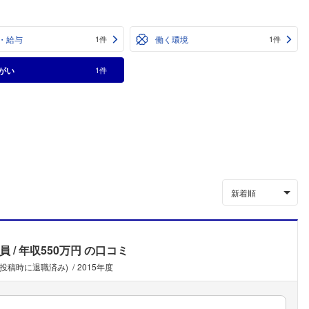
・給与
働く環境
1件
1件
がい
1件
新着順
員
年収550万円
の口コミ
(投稿時に退職済み)
2015年度