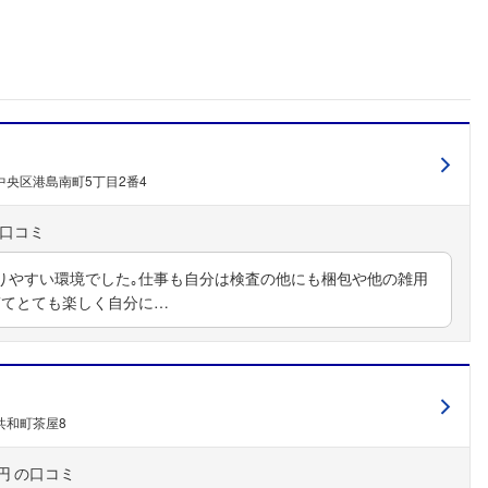
こちらの企業もフォローしませんか？
中央区港島南町5丁目2番4
りやすい環境でした｡仕事も自分は検査の他にも梱包や他の雑用
ぎてとても楽しく自分に…
共和町茶屋8
円