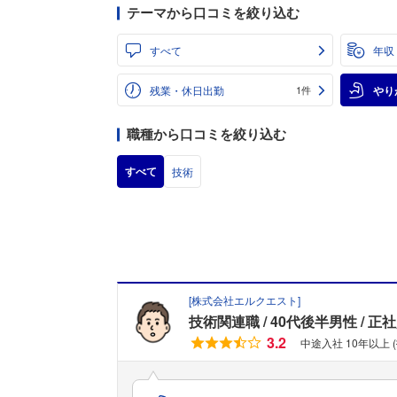
テーマから口コミを絞り込む
すべて
年収
残業・休日出勤
やり
1件
職種から口コミを絞り込む
すべて
技術
[
株式会社エルクエスト
]
技術関連職
40代後半男性
正社
3.2
中途入社 10年以上 