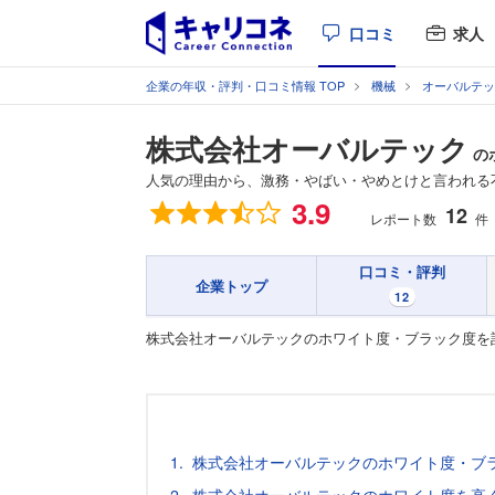
口コミ
求人
企業の年収・評判・口コミ情報 TOP
機械
オーバルテッ
株式会社オーバルテック
の
人気の理由から、激務・やばい・やめとけと言われる
総合評価
3.9
12
レポート数
件
口コミ・評判
企業トップ
12
株式会社オーバルテックのホワイト度・ブラック度を
株式会社オーバルテックのホワイト度・ブ