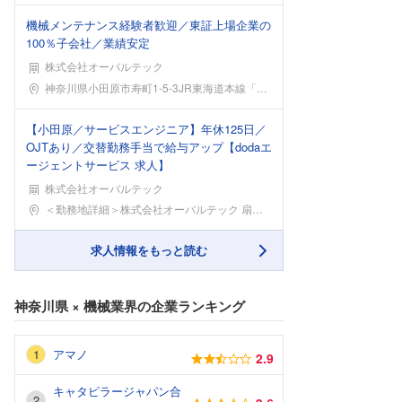
機械メンテナンス経験者歓迎／東証上場企業の
100％子会社／業績安定
株式会社オーバルテック
勤務地
神奈川県小田原市寿町1-5-3JR東海道本線「小田
【小田原／サービスエンジニア】年休125日／
OJTあり／交替勤務手当で給与アップ【dodaエ
ージェントサービス 求人】
株式会社オーバルテック
勤務地
＜勤務地詳細＞株式会社オーバルテック 扇町工場住所
求人情報をもっと読む
神奈川県
×
機械業界
の企業ランキング
アマノ
2.9
キャタピラージャパン合