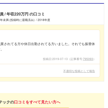
員
年収220万円
の口コミ
3年未満 (投稿時に退職済み)
2018年度
残業されてる方や休日出勤されてる方いました。それでも振替休
す。
投稿日:
2019-07-13
（記事番号:
795093
）
不適切な投稿として報告
テックの
口コミをすべて見たい方へ