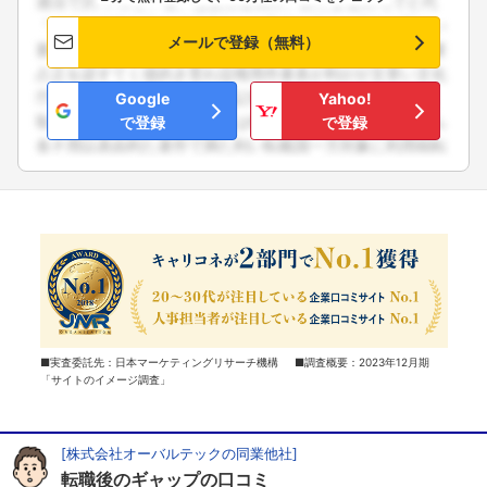
メールで登録（無料）
Google
Yahoo!
で登録
で登録
■実査委託先：日本マーケティングリサーチ機構 ■調査概要：2023年12月期
「サイトのイメージ調査」
[株式会社オーバルテックの同業他社]
転職後のギャップの口コミ