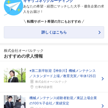
キャリコネリクルーティング
あなたの希望・経歴にマッチした大手・優良企業の求
人をお届け！
転職サポート希望の方にもおすすめ
詳しくはこちら
株式会社オーバルテック
おすすめの求人情報
※第二新卒歓迎【神奈川】機械メンテナンス
／スタンダード上場／教育充実／年休125日
株式会社オーバルテック
フォローしました
仕事内容参照
こちらの企業もフォローしませんか？
機械メンテナンス経験者歓迎／東証上場企業
の100％子会社／業績安定