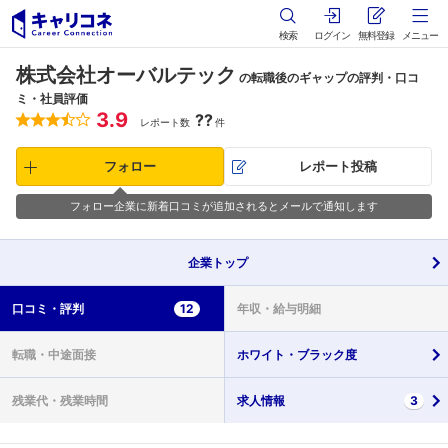
検索
ログイン
無料登録
メニュー
株式会社オーバルテック
の転職後のギャップの評判・口コ
ミ・社員評価
3.9
??
レポート数
件
フォロー
レポート投稿
フォロー企業に新着口コミが追加されるとメールで通知します
企業
トップ
口コミ・
評判
12
年収・
給与明細
転職・
中途面接
ホワイト・
ブラック度
残業代・
残業時間
求人情報
3