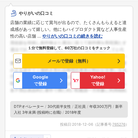
やりがいの口コミ
店舗の業績に応じて賞与が出るので、たくさんもらえると達
成感があって嬉しい。他にもハイプロダクト賞など人事生産
性の高い店舗 ...
やりがいの口コミの続きを読む
１分で無料登録して、60万社の口コミをチェック
メールで登録（無料）
Google
Yahoo!
で登録
で登録
DTPオペレーター
30代前半女性
正社員
年収300万円
新卒
入社 3年未満 (投稿時に在職)
2018年度
投稿日:
2018-12-06
（記事番号:
765276
）