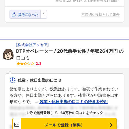
投稿日:
2016-12-10
（記事番号:
634860
）
フォローしました
参考になった
1
不適切な投稿として報告
こちらの企業もフォローしませんか？
[
株式会社アクセア
]
DTPオペレーター
20代前半女性
年収264万円
の
口コミ
2.3
残業・休日出勤の口コミ
繁忙期によりますが、残業はあります。徹夜で作業されてい
る方や、休日出勤もざらにあります。残業代が申請書を出す
形式なので、 ...
残業・休日出勤の口コミの続きを読む
１分で無料登録して、60万社の口コミをチェック
メールで登録（無料）