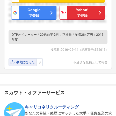
Google
Yahoo!
で登録
で登録
DTPオペレーター
20代前半女性
正社員
年収264万円
2015
年度
投稿日:
2016-02-14
（記事番号:
552915
）
参考になった
3
不適切な投稿として報告
スカウト・オファーサービス
キャリコネリクルーティング
あなたの希望・経歴にマッチした大手・優良企業の求