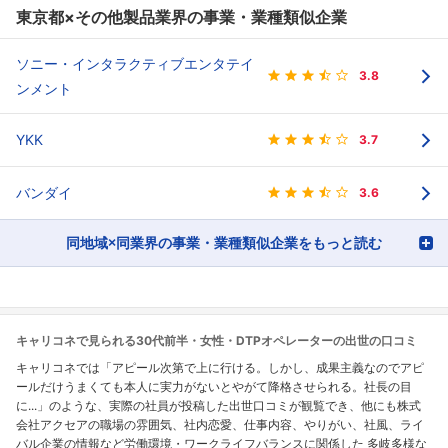
東京都×その他製品業界の事業・業種類似企業
ソニー・インタラクティブエンタテイ
3.8
ンメント
YKK
3.7
バンダイ
3.6
同地域×同業界の事業・業種類似企業をもっと読む
キャリコネで見られる30代前半・女性・DTPオペレーターの出世の口コミ
キャリコネでは「アピール次第で上に行ける。しかし、成果主義なのでアピ
ールだけうまくても本人に実力がないとやがて降格させられる。社長の目
に...」のような、実際の社員が投稿した出世口コミが観覧でき、他にも株式
会社アクセアの職場の雰囲気、社内恋愛、仕事内容、やりがい、社風、ライ
バル企業の情報など労働環境・ワークライフバランスに関係した 多岐多様な