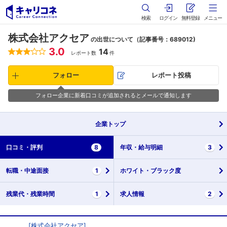
検索
ログイン
無料登録
メニュー
株式会社アクセア
の出世について（記事番号：689012)
3.0
14
レポート数
件
フォロー
レポート投稿
フォロー企業に新着口コミが追加されるとメールで通知します
企業
トップ
口コミ・
評判
8
年収・
給与明細
3
転職・
中途面接
1
ホワイト・
ブラック度
残業代・
残業時間
1
求人情報
2
[
株式会社アクセア
]