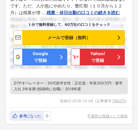
です。ただ、人が急にやめたり、繁忙期（１０月から１２
月）は残業が増 ...
残業・休日出勤の口コミの続きを読む
１分で無料登録して、60万社の口コミをチェック
メールで登録（無料）
Google
Yahoo!
で登録
で登録
DTPオペレーター
30代前半女性
正社員
年収300万円
新卒
入社 3年未満 (投稿時に在職)
2018年度
投稿日:
2018-12-06
（記事番号:
765275
）
参考になった
0
不適切な投稿として報告