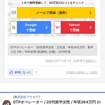
１分で無料登録して、60万社の口コミをチェック
メールで登録（無料）
Google
Yahoo!
で登録
で登録
DTPオペレーター
30代前半女性
正社員
年収400万円
新卒
入社 3年～10年未満 (投稿時に在職)
2016年度
投稿日:
2017-08-23
（記事番号:
689011
）
参考になった
1
不適切な投稿として報告
[
株式会社アクセア
]
DTPオペレーター
20代前半女性
年収264万円
の