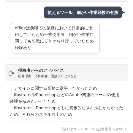
使えるツール、細かい作業経験の有無
officeは前職での業務において日常的に使
用していたため一式使用可、細かい作業に
関しても前職にてときおり行っていたため
経験あり
投稿者からのアドバイス
応募理由、応募準備、面接プロセスなど
・デザインに関する業務に従事したかったため
・illustratorやPhotoshopなどのAdobe関連のツールの使用
経験を積みたかったため
・illustrator・Photoshopともに初歩的なスキルしかなかった
ため、それらのスキル向上のため
投稿日:
2023-08-18
（記事番号:
936900
）