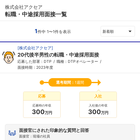
株式会社アクセア
転職・中途採用面接一覧
1
件中 1〜1件を表示
新着順
[
株式会社アクセア
]
20代後半男性の転職・中途採用面接
応募した部署：DTP
職種：DTPオペレーター
面接時期：2023年度
選考期間：
1週間
応募
入社
応募時の年収
入社後の年収
300
300
万円
万円
面接官にされた印象的な質問と回答
面接官：現場の社員