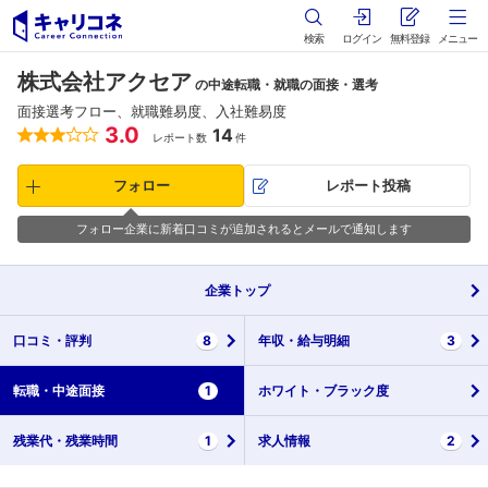
検索
ログイン
無料登録
メニュー
株式会社アクセア
の中途転職・就職の面接・選考
面接選考フロー、就職難易度、入社難易度
3.0
14
レポート数
件
フォロー
レポート投稿
フォロー企業に新着口コミが追加されるとメールで通知します
企業
トップ
口コミ・
評判
8
年収・
給与明細
3
転職・
中途面接
1
ホワイト・
ブラック度
残業代・
残業時間
1
求人情報
2