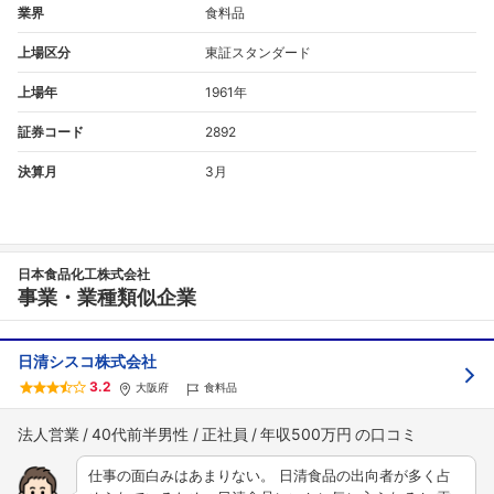
業界
食料品
上場区分
東証スタンダード
上場年
1961年
証券コード
2892
決算月
3月
日本食品化工株式会社
事業・業種類似企業
日清シスコ株式会社
3.2
大阪府
食料品
法人営業
40代前半男性
正社員
年収500万円
仕事の面白みはあまりない。 日清食品の出向者が多く占