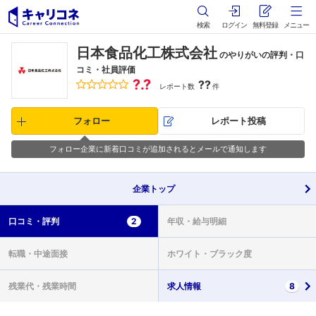
検索
ログイン
無料登録
メニュー
日本食品化工株式会社
のやりがいの評判・口
コミ・社員評価
?.?
??
レポート数
件
フォロー
レポート投稿
フォロー企業に新着口コミが追加されるとメールで通知します
企業
トップ
口コミ・
評判
2
年収・
給与明細
転職・
中途面接
ホワイト・
ブラック度
残業代・
残業時間
求人情報
8