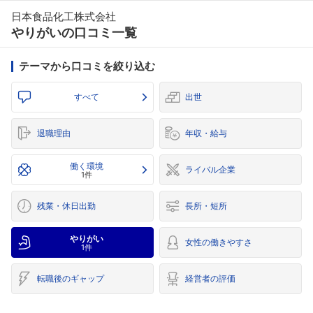
日本食品化工株式会社
やりがいの口コミ一覧
テーマから口コミを絞り込む
すべて
出世
退職理由
年収・給与
働く環境
ライバル企業
1件
残業・休日出勤
長所・短所
やりがい
女性の働きやすさ
1件
転職後のギャップ
経営者の評価