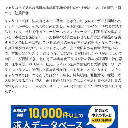
キャリコネで見られる日本食品化工株式会社のやりがいについての評判・口
コミ・社員評価
キャリコネでは「法人向けルート営業。付き合いのあるユーザーや問屋への
フォローが中心。新規開拓は殆ど無し。 研究開発とパンやケーキなどの試作
品をつくり、それを使ったユーザーへのアプリケーション提案営業を進めて
いる（本社にも施設有り）。お客様の要求に合わせた使用方法や製品を提案
することで拡販を目指している 親会社の三菱商事が総代理店となっている。
直接取引が出来ないデメリットはあるが、売上金回収や与信管理が無いの
で、営業は楽だと思う 」のような、実際の社員が投稿したやりがいについて
の口コミが観覧でき、 他にも日本食品化工株式会社の職場の雰囲気、社内恋
愛、仕事内容、やりがい、社風、ライバル企業の情報など労働環境・ワーク
ライフバランスに関係した多岐多様な口コミを見ることができます。 さらに
キャリコネでは口コミだけではなく、年収、給与明細、面接対策、採用、求
人情報も見ることができ、正社員の情報だけではなく契約社員や派遣社員の
情報もあります。 このようにキャリコネには転職に役立つ情報が盛りだくさ
んです。