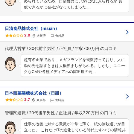
められているため、日清食品にいかに気に入られるか 貢
献できるかに会社がなってしまった…
日清食品株式会社（nissin）
2.9
大阪府
食料品
代理店営業
30代前半男性
正社員
年収700万円
超有名企業であり、メガブランドを複数持っており、人に
勤め先を話すときは大概羨ましがられる。しかし、ユニー
クなCMや各種メディアへの露出度の高…
日本甜菜製糖株式会社（日甜）
2.7
東京都
食料品
管理関連職
20代後半男性
正社員
年収320万円
仕事の改善に対する意識が非常に薄く、紙の無駄遣いが目
立った。 これだけITの進化している時代にすべての情報共