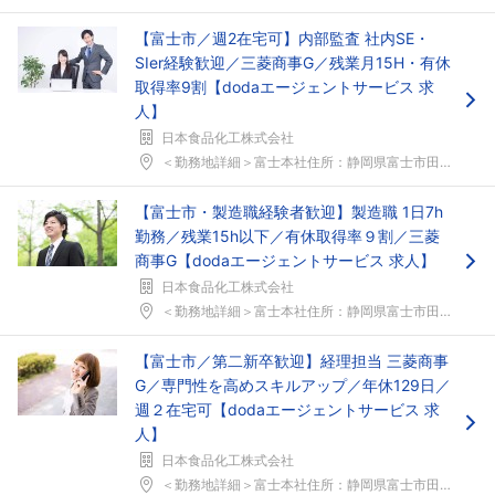
【富士市／週2在宅可】内部監査 社内SE・
SIer経験歓迎／三菱商事G／残業月15H・有休
取得率9割【dodaエージェントサービス 求
人】
日本食品化工株式会社
＜勤務地詳細＞富士本社住所：静岡県富士市田島30 ...
フォローしました
【富士市・製造職経験者歓迎】製造職 1日7h
こちらの企業もフォローしませんか？
勤務／残業15h以下／有休取得率９割／三菱
商事G【dodaエージェントサービス 求人】
日本食品化工株式会社
＜勤務地詳細＞富士本社住所：静岡県富士市田島30 ...
【富士市／第二新卒歓迎】経理担当 三菱商事
G／専門性を高めスキルアップ／年休129日／
週２在宅可【dodaエージェントサービス 求
人】
日本食品化工株式会社
＜勤務地詳細＞富士本社住所：静岡県富士市田島30 ...