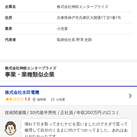
企業名
株式会社神鉄エンタープライズ
住所
兵庫県神戸市兵庫区大開通1丁目1番1号
業界
小売業
代表者
取締役社長 野澤 史朗
株式会社神鉄エンタープライズ
事業・業種類似企業
株式会社水田電機
1.2
福岡県
小売業
技術関連職
30代後半男性
正社員
年収200万円
壊れて引き取ってきたナビを貰いましたのでタダで貰って
修理して自分のくるまに付けてつかってました。あれはあ
りがたかったです。…