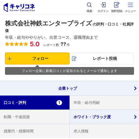
検索
ログイン
無料登録
メニュー
株式会社神鉄エンタープライズ
の評判・口コミ・社員評
価
年収・給与ややりがい、出世コース、退職理由まで
5.0
??
レポート数
件
フォロー
レポート投稿
フォロー企業に新着口コミが追加されるとメールで通知します
企業
トップ
口コミ・
評判
1
年収・
給与明細
転職・
中途面接
ホワイト・
ブラック度
残業代・
残業時間
求人情報