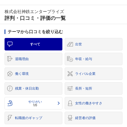
株式会社神鉄エンタープライズ
評判・口コミ・評価の一覧
テーマから口コミを絞り込む
すべて
出世
退職理由
年収・給与
働く環境
ライバル企業
残業・休日出勤
長所・短所
やりがい
女性の働きやすさ
1件
転職後のギャップ
経営者の評価