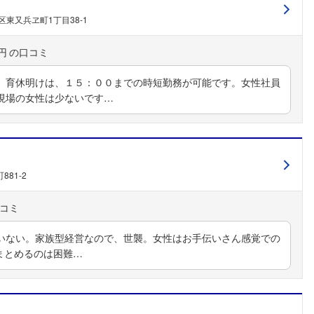
区東又兵ヱ町1丁目38-1
円
。育休明けは、１５：００までの時短勤務が可能です。女性社員
現場の女性は少ないです…
81-2
いない。家族型経営なので、世襲。女性はお手伝いさん感覚での
りまとめるのは困難…