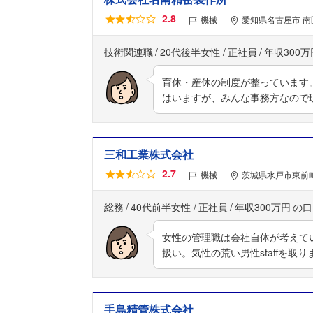
2.8
機械
愛知県名古屋市 南
技術関連職
20代後半女性
正社員
年収300万
育休・産休の制度が整っています
はいますが、みんな事務方なので
三和工業株式会社
2.7
機械
茨城県水戸市東前町8
総務
40代前半女性
正社員
年収300万円
女性の管理職は会社自体が考えて
扱い。気性の荒い男性staffを取
手島精管株式会社