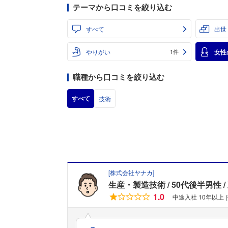
テーマから口コミを絞り込む
すべて
出世
やりがい
女性
1件
職種から口コミを絞り込む
すべて
技術
[
株式会社ヤナカ
]
生産・製造技術
50代後半男性
1.0
中途入社 10年以上 