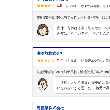
3.5
機械
群馬県館林市足次町4
技術関連職
30代前半女性
正社員
年収460万
産休・育休は非常に取りやすいで
両立はしやすいです。 子どもの
潮冷熱株式会社
2.7
機械
愛媛県今治市大西町 
技術関連職
30代前半男性
派遣社員
年収18
「造船」という業界が歴史的に女
いじゃないかと思った。 地元の
島産業株式会社