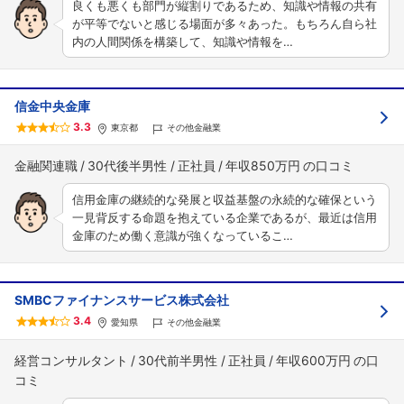
良くも悪くも部門が縦割りであるため、知識や情報の共有
フォローしました
が平等でないと感じる場面が多々あった。もちろん自ら社
内の人間関係を構築して、知識や情報を…
こちらの企業もフォローしませんか？
信金中央金庫
3.3
東京都
その他金融業
金融関連職
30代後半男性
正社員
年収850万円
信用金庫の継続的な発展と収益基盤の永続的な確保という
一見背反する命題を抱えている企業であるが、最近は信用
金庫のため働く意識が強くなっているこ…
SMBCファイナンスサービス株式会社
3.4
愛知県
その他金融業
経営コンサルタント
30代前半男性
正社員
年収600万円