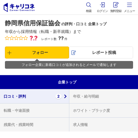
検索
ログイン
無料登録
メニュー
静岡県信用保証協会
の評判・口コミ 企業トップ
年収から採用情報（転職・新卒就職）まで
?.?
??
レポート数
件
フォロー
レポート投稿
フォロー企業に新着口コミが追加されるとメールで通知します
企業
トップ
口コミ・
評判
2
年収・
給与明細
転職・
中途面接
ホワイト・
ブラック度
残業代・
残業時間
求人情報