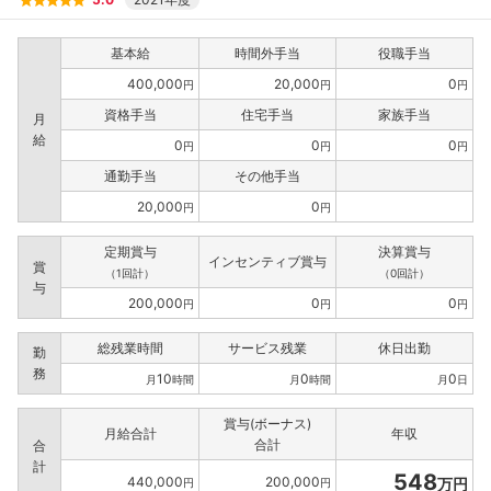
基本給
時間外手当
役職手当
400,000
20,000
0
円
円
円
資格手当
住宅手当
家族手当
月
給
0
0
0
円
円
円
通勤手当
その他手当
20,000
0
円
円
定期賞与
決算賞与
インセンティブ賞与
賞
（1回計）
（0回計）
与
200,000
0
0
円
円
円
総残業時間
サービス残業
休日出勤
勤
務
10
0
0
月
時間
月
時間
月
日
賞与(ボーナス)
月給合計
年収
合計
合
計
548
440,000
200,000
万円
円
円