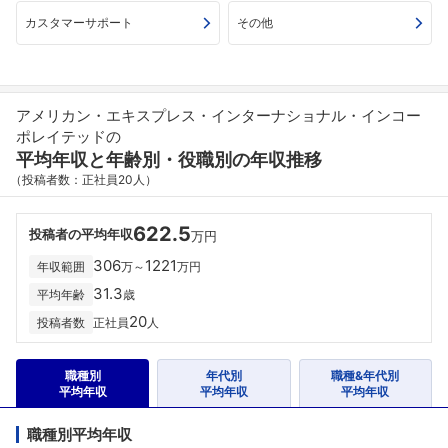
カスタマーサポート
その他
アメリカン・エキスプレス・インターナショナル・インコー
ポレイテッドの
平均年収と年齢別・役職別の年収推移
（投稿者数：正社員20人）
622.5
投稿者の平均年収
万円
306
1221
年収範囲
万～
万円
31.3
平均年齢
歳
20
投稿者数
正社員
人
職種別
年代別
職種&年代別
平均年収
平均年収
平均年収
職種別平均年収