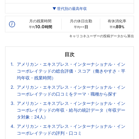
世代別
20代
▼ 世代別の最高年収
30代
40代
最高年収
829
1076
1221
万
万
万
月の残業時間
月の休日出勤
有休消化率
10.0
--
89
時間
日
%
平均
平均
平均
キャリコネユーザーの投稿データから算出
目次
アメリカン・エキスプレス・インターナショナル・イン
コーポレイテッドの総合評価・スコア（働きやすさ・平
均年収・残業時間）
アメリカン・エキスプレス・インターナショナル・イン
コーポレイテッドの口コミをテーマ・職種から探す
アメリカン・エキスプレス・インターナショナル・イン
コーポレイテッドの年収・給与の統計データ（年収デー
タ対象：24人）
アメリカン・エキスプレス・インターナショナル・イン
コーポレイテッドの評判・口コミ