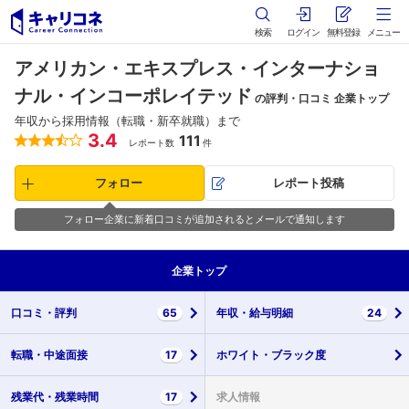
検索
ログイン
無料登録
メニュー
アメリカン・エキスプレス・インターナショ
ナル・インコーポレイテッド
の評判・口コミ 企業トップ
年収から採用情報（転職・新卒就職）まで
3.4
111
レポート数
件
フォロー
レポート投稿
フォロー企業に新着口コミが追加されるとメールで通知します
企業
トップ
口コミ・
評判
65
年収・
給与明細
24
転職・
中途面接
17
ホワイト・
ブラック度
残業代・
残業時間
17
求人情報