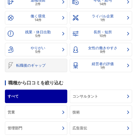
退職理由
年収・給与
2件
14件
働く環境
ライバル企業
14件
1件
残業・休日出勤
長所・短所
5件
10件
やりがい
女性の働きやすさ
5件
9件
経営者の評価
転職後のギャップ
1件
職種から口コミを絞り込む
すべて
コンサルタント
営業
技術
管理部門
広告宣伝