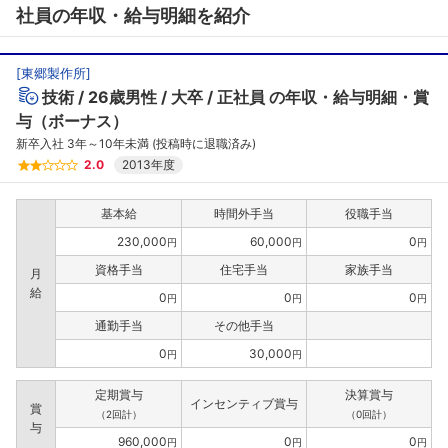
社員の年収・給与明細を紹介
[
東郷製作所
]
技術
26歳男性
大卒
正社員
の年収・給与明細・賞
与（ボーナス）
新卒入社 3年～10年未満 (投稿時に退職済み)
2.0
2013年度
基本給
時間外手当
役職手当
230,000
60,000
0
円
円
円
資格手当
住宅手当
家族手当
月
給
0
0
0
円
円
円
通勤手当
その他手当
0
30,000
円
円
定期賞与
決算賞与
インセンティブ賞与
賞
（2回計）
（0回計）
与
960,000
0
0
円
円
円