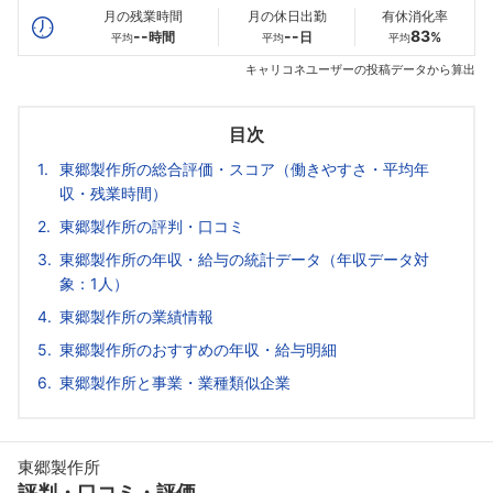
月の残業時間
月の休日出勤
有休消化率
--
--
83
時間
日
%
平均
平均
平均
キャリコネユーザーの投稿データから算出
目次
東郷製作所の総合評価・スコア（働きやすさ・平均年
収・残業時間）
東郷製作所の評判・口コミ
東郷製作所の年収・給与の統計データ（年収データ対
象：1人）
東郷製作所の業績情報
東郷製作所のおすすめの年収・給与明細
東郷製作所と事業・業種類似企業
東郷製作所
評判・口コミ・評価