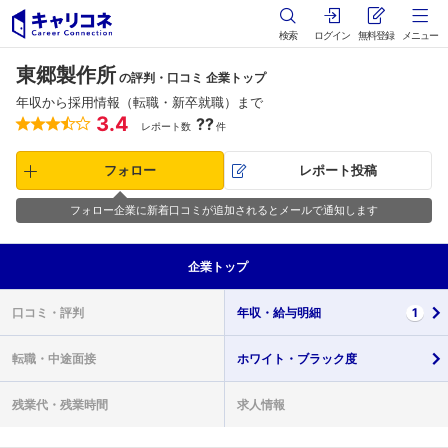
検索
ログイン
無料登録
メニュー
東郷製作所
の評判・口コミ 企業トップ
年収から採用情報（転職・新卒就職）まで
3.4
??
レポート数
件
フォロー
レポート投稿
フォロー企業に新着口コミが追加されるとメールで通知します
企業
トップ
口コミ・
評判
年収・
給与明細
1
転職・
中途面接
ホワイト・
ブラック度
残業代・
残業時間
求人情報