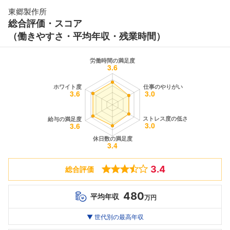
東郷製作所
総合評価・スコア
（働きやすさ・平均年収・残業時間）
3.4
総合評価
480
平均年収
万円
世代別
20代
▼ 世代別の最高年収
30代
40代
最高年収
480
--万
--万
万