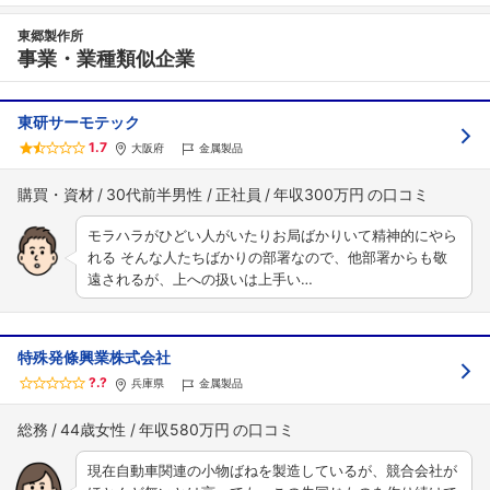
東郷製作所
事業・業種類似企業
東研サーモテック
1.7
大阪府
金属製品
購買・資材
30代前半男性
正社員
年収300万円
モラハラがひどい人がいたりお局ばかりいて精神的にやら
れる そんな人たちばかりの部署なので、他部署からも敬
遠されるが、上への扱いは上手い…
特殊発條興業株式会社
?.?
兵庫県
金属製品
総務
44歳女性
年収580万円
現在自動車関連の小物ばねを製造しているが、競合会社が