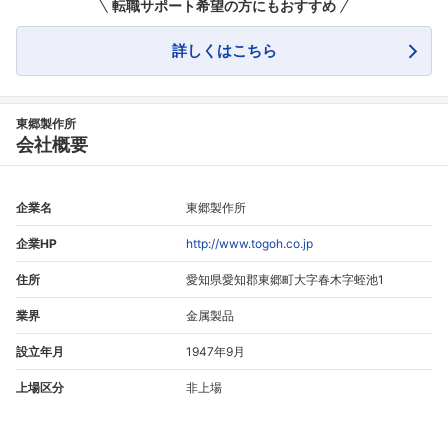
転職サポート希望の方にもおすすめ
詳しくはこちら
東郷製作所
会社概要
企業名
東郷製作所
企業HP
http://www.togoh.co.jp
住所
愛知県愛知郡東郷町大字春木字蛭池1
業界
金属製品
設立年月
1947年9月
上場区分
非上場