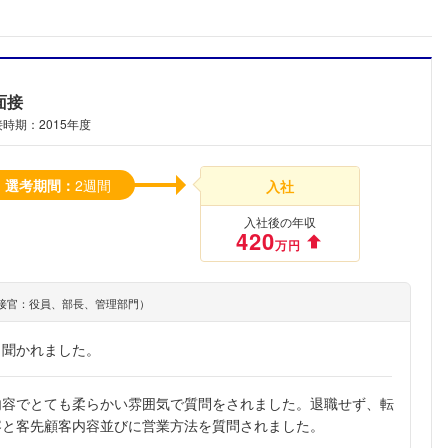
面接
時期：2015年度
選考期間：
2週間
入社
入社後の年収
420
万円
接官：役員、部長、管理部門）
と聞かれました。
内容でとても柔らかい雰囲気で質問をされました。退職せず、転
容と客先顧客内容並びに営業方法を質問されました。