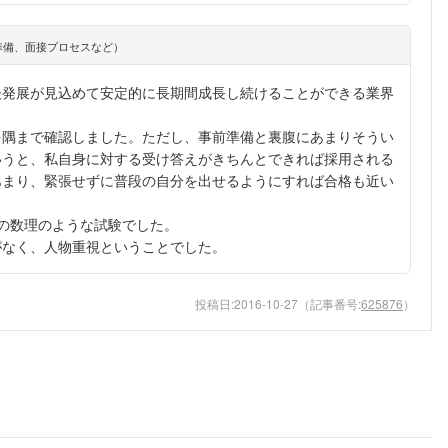
準備、面接プロセスなど）
後発展が見込めて安定的に長期間成長し続けることができる業界
を隅まで確認しました。ただし、事前準備と裏腹にあまりそうい
いうと、私自身に対する受け答えがきちんとできれば採用される
あまり、緊張せずに普段の自分を出せるようにすれば合格も近い
Iの数理のような試験でした。
がなく、人物重視ということでした。
投稿日:
2016-10-27
（記事番号:
625876
）