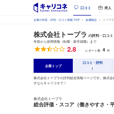
口コミ
求人
企業の年収・評判・口コミ情報 TOP
金属製品
トープラ
株式会社トープラ
の評判・口コミ
年収から採用情報（転職・新卒就職）まで
総合評価
2.8
4
レポート数
件
口コミ・評判
企業トップ
2
株式会社トープラの評判総合情報ページです。株式会
すならキャリコネで！
株式会社トープラ
総合評価・スコア（働きやすさ・