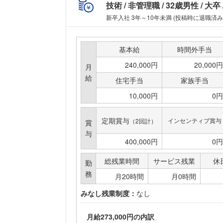
技術
非管理職
32歳男性
大卒
新卒入社 3年～10年未満 (投稿時に退職済み
基本給
時間外手当
240,000円
20,000円
月
給
住宅手当
家族手当
10,000円
0円
定期賞与
インセンティブ賞与
（2回計）
賞
与
400,000円
0円
総残業時間
サービス残業
休
勤
務
月20時間
月0時間
みなし残業制度：
なし
月給273,000円の内訳