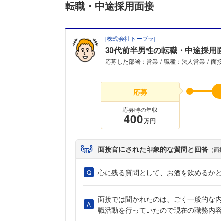
転職・中途採用面接
[
株式会社トープラ
]
30代前半男性の転職・中途採用
応募した部署：営業
職種：法人営業
面接
応募
応募時の年収
400
万円
面接官にされた印象的な質問と回答
（面
心に残る質問として、お酒を飲めるか
面接では聞かれたのは、ごく一般的な
職活動を行っていたので現在の職務内