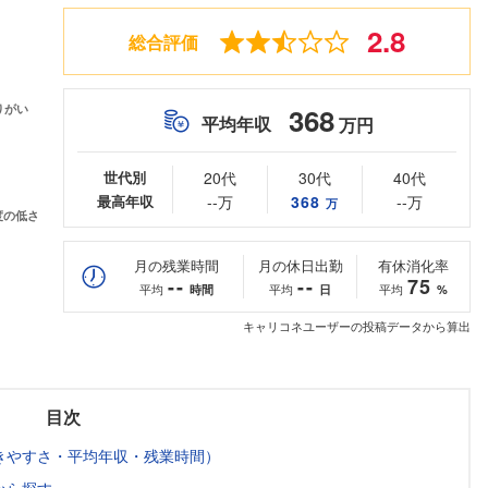
2.8
総合評価
368
平均年収
万円
世代別
20代
30代
40代
最高年収
--万
368
--万
万
月の残業時間
月の休日出勤
有休消化率
--
--
75
平均
平均
平均
時間
日
%
キャリコネユーザーの投稿データから算出
目次
きやすさ・平均年収・残業時間）