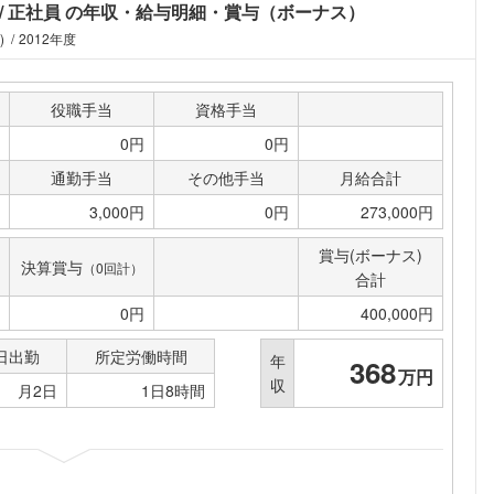
正社員
の年収・給与明細・賞与（ボーナス）
)
2012年度
役職手当
資格手当
0円
0円
通勤手当
その他手当
月給合計
3,000円
0円
273,000円
賞与(ボーナス)
決算賞与
（0回計）
合計
0円
400,000円
日出勤
所定労働時間
年
368
万円
収
月2日
1日8時間
フォローしました