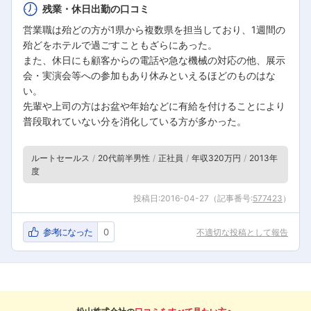
残業・休日出勤の口コミ
営業職は殆どの方が1県から複数県を担当しており、1週間の
殆どをホテルで過ごすこともざらにあった。
また、休日にも顧客からの電話や急な機械の対応の他、展示
会・実演会等への参加もあり休みといえるほどのものはな
い。
先輩や上司の方はお盆や年始などに有給を付けることにより
普段取れていない分を消化している方が多かった。
ルートセールス
20代前半男性
正社員
年収320万円
2013年
度
投稿日:
2016-04-27
（記事番号:
577423
）
参考になった
0
不適切な投稿として報告