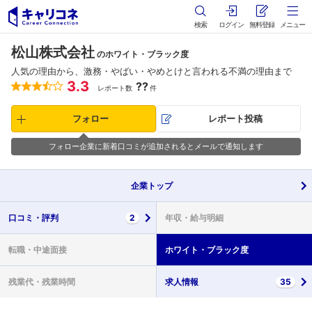
検索
ログイン
無料登録
メニュー
松山株式会社
のホワイト・ブラック度
人気の理由から、激務・やばい・やめとけと言われる不満の理由まで
3.3
??
レポート数
件
フォロー
レポート投稿
フォロー企業に新着口コミが追加されるとメールで通知します
企業
トップ
口コミ・
評判
2
年収・
給与明細
転職・
中途面接
ホワイト・
ブラック度
残業代・
残業時間
求人情報
35