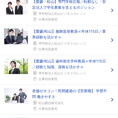
【愛媛・松山】専門学校広報／転勤なし・安
定法人で学生募集を支えるポジション
準学校法人松山ビジネスカレッジ
仕事内容参照
【愛媛/松山】服飾造形教員≪年休115日／業
界経験を活かす≫
準学校法人松山ビジネスカレッジ
仕事内容参照
【愛媛/松山】歯科衛生学科教員≪年休115日
／経験と知識、資格を活かす≫
準学校法人松山ビジネスカレッジ
仕事内容参照
老舗ゼネコン！民間建築の【営業職】 学歴不
問 働きやすさ
松山建設株式会社
仕事内容参照