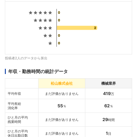
投稿者2人のデータから算出
年収・勤務時間の統計データ
松山株式会社
機械業界
419
平均年収
まだ評価がありません
万
平均有給
55
62
％
％
消化率
ひと月の平均
29
まだ評価がありません
時間
残業時間
ひと月の平均
1
まだ評価がありません
日
休日出勤日数