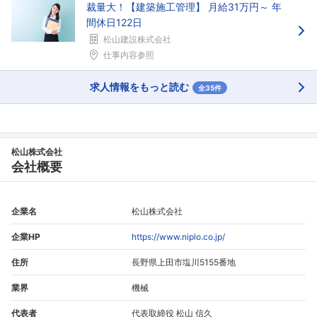
裁量大！【建築施工管理】 月給31万円～ 年
間休日122日
松山建設株式会社
仕事内容参照
求人情報をもっと読む
全35件
松山株式会社
会社概要
企業名
松山株式会社
企業HP
https://www.niplo.co.jp/
住所
長野県上田市塩川5155番地
業界
機械
代表者
代表取締役 松山 信久