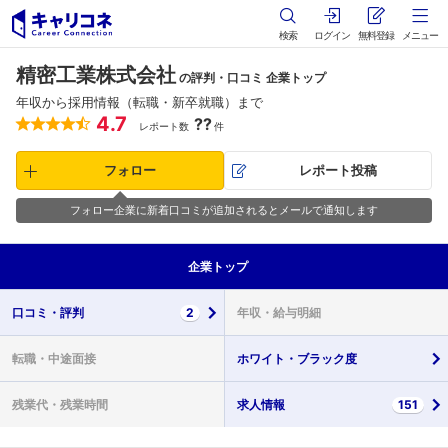
検索
ログイン
無料登録
メニュー
精密工業株式会社
の評判・口コミ 企業トップ
年収から採用情報（転職・新卒就職）まで
4.7
??
レポート数
件
フォロー
レポート投稿
フォロー企業に新着口コミが追加されるとメールで通知します
企業
トップ
口コミ・
評判
2
年収・
給与明細
転職・
中途面接
ホワイト・
ブラック度
残業代・
残業時間
求人情報
151