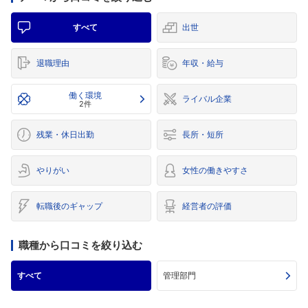
すべて
出世
退職理由
年収・給与
働く環境
ライバル企業
2件
残業・休日出勤
長所・短所
やりがい
女性の働きやすさ
転職後のギャップ
経営者の評価
職種から口コミを絞り込む
すべて
管理部門