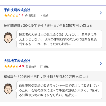
千曲技研株式会社
1.8
長野県
機械
技術関連職
30代後半男性
正社員
年収350万円
経営者の人柄は人の話は全く受け入れない。 多角的に考
えようとしない。 現場の作業効率化のために提案を直談
判するも、これこれこうだから駄目…
大洋機工株式会社
4.3
愛知県
機械
機械設計
20代後半男性
正社員
年収300万円
自動車関係部品の製造ラインを一括で受注して製造してい
るため、会社の規模に比べて事業の規模が大きく、問われ
る知識や技術の幅はかなり広い。納品先…