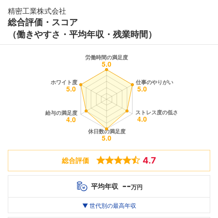
精密工業株式会社
総合評価・スコア
（働きやすさ・平均年収・残業時間）
4.7
総合評価
--
平均年収
万円
世代別
20代
▼ 世代別の最高年収
30代
40代
最高年収
--万
--万
--万