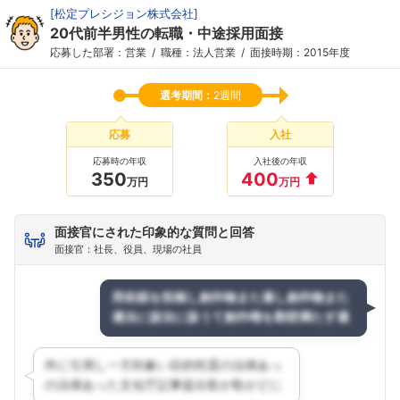
[
松定プレシジョン株式会社
]
20代前半男性の転職・中途採用面接
応募した部署：営業
職種：法人営業
面接時期：2015年度
選考期間：
2週間
応募
入社
応募時の年収
入社後の年収
350
400
万円
万円
面接官にされた印象的な質問と回答
面接官：社長、役員、現場の社員