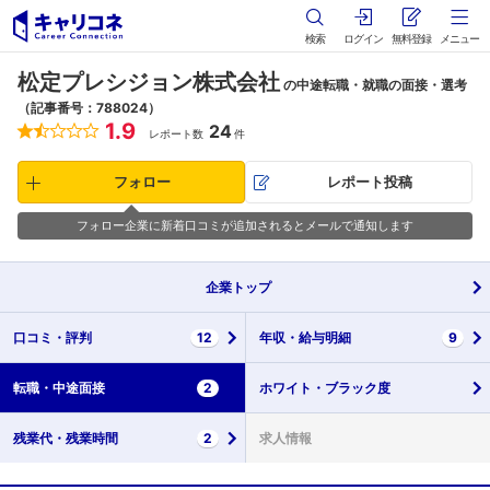
検索
ログイン
無料登録
メニュー
松定プレシジョン株式会社
の中途転職・就職の面接・選考
（記事番号：788024）
1.9
24
レポート数
件
フォロー
レポート投稿
フォロー企業に新着口コミが追加されるとメールで通知します
企業
トップ
口コミ・
評判
12
年収・
給与明細
9
転職・
中途面接
2
ホワイト・
ブラック度
残業代・
残業時間
2
求人情報