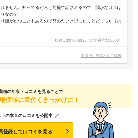
くれません。知ってるだろう前提で話されるので、聞かなければ
なりなので
たり腹がたつこともあるので辞めたいと思ったりとどまったりの
投稿日:
2016-02-25
（記事番号:
556600
）
不適切な投稿として報告
職種の年収・口コミを見ることで
場価値に気付くきっかけに！
以上の本音の口コミを公開中
員登録して口コミを見る