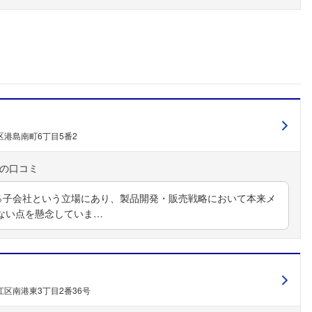
こちらの企業もフォローしませんか？
港島南町6丁目5番2
0％子会社という立場にあり、製品開発・販売戦略において本来メ
ない点を懸念していま…
区南港東3丁目2番36号