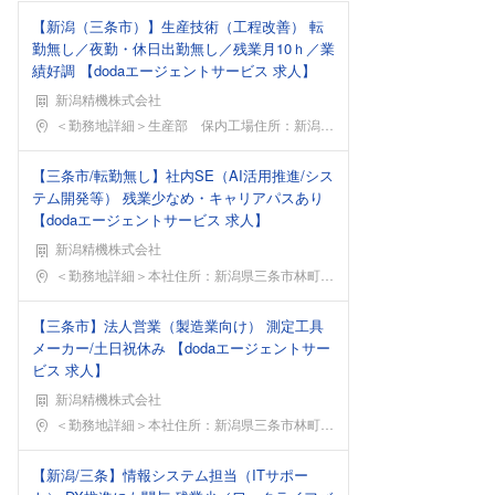
【新潟（三条市）】生産技術（工程改善） 転
勤無し／夜勤・休日出勤無し／残業月10ｈ／業
績好調 【dodaエージェントサービス 求人】
新潟精機株式会社
勤務地
＜勤務地詳細＞生産部 保内工場住所：新潟県三条市上
【三条市/転勤無し】社内SE（AI活用推進/シス
テム開発等） 残業少なめ・キャリアパスあり
【dodaエージェントサービス 求人】
新潟精機株式会社
勤務地
＜勤務地詳細＞本社住所：新潟県三条市林町1-22-
【三条市】法人営業（製造業向け） 測定工具
メーカー/土日祝休み 【dodaエージェントサー
ビス 求人】
新潟精機株式会社
勤務地
＜勤務地詳細＞本社住所：新潟県三条市林町1-22-
【新潟/三条】情報システム担当（ITサポー