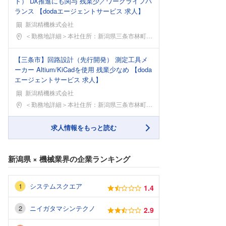
ト） DX推進にも関与 残業少／ワークライフバ
ランス 【dodaエージェントサービス 求人】
新潟精機株式会社
勤務地
＜勤務地詳細＞本社住所：新潟県三条市林町1-22-
【三条市】回路設計（先行開発） 測定工具メ
ーカー Altium/KiCadを使用 残業少なめ 【doda
エージェントサービス 求人】
新潟精機株式会社
勤務地
＜勤務地詳細＞本社住所：新潟県三条市林町1-22-
求人情報をもっと読む
新潟県
×
機械業界
の企業ランキング
システムスクエア
1.4
ニイガタマシンテクノ
2.9