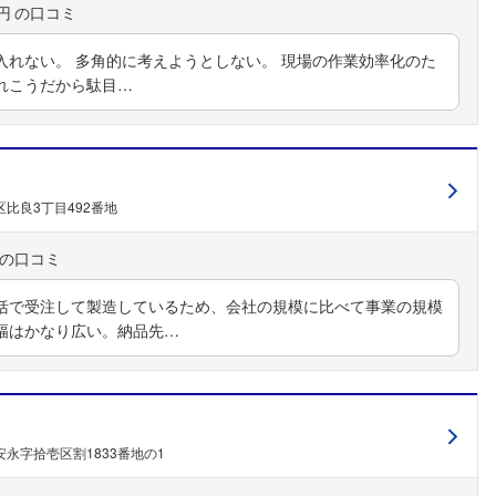
円
入れない。 多角的に考えようとしない。 現場の作業効率化のた
れこうだから駄目…
比良3丁目492番地
括で受注して製造しているため、会社の規模に比べて事業の規模
幅はかなり広い。納品先…
永字拾壱区割1833番地の1