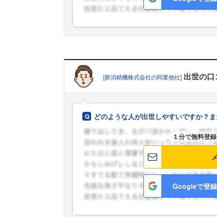
出世
の口
[新潟精機株式会社の同業他社]
どのような人が出世しやすいですか？ま
１分で無料登録
Googleで登録