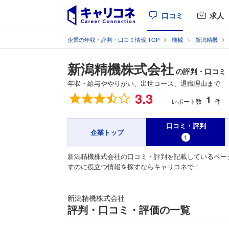
口コミ
求人
企業の年収・評判・口コミ情報 TOP
機械
新潟精機
新潟精機株式会社
の評判・口コミ
年収・給与ややりがい、出世コース、退職理由まで
総合評価
3.3
1
レポート数
件
口コミ・評判
企業トップ
1
新潟精機株式会社の口コミ・評判を記載しているペー
すのに役立つ情報を探すならキャリコネで！
新潟精機株式会社
評判・口コミ・評価の一覧