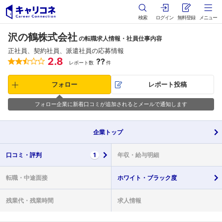
検索
ログイン
無料登録
メニュー
沢の鶴株式会社
の転職求人情報・社員仕事内容
正社員、契約社員、派遣社員の応募情報
2.8
??
レポート数
件
フォロー
レポート投稿
フォロー企業に新着口コミが追加されるとメールで通知します
企業
トップ
口コミ・
評判
1
年収・
給与明細
転職・
中途面接
ホワイト・
ブラック度
残業代・
残業時間
求人情報