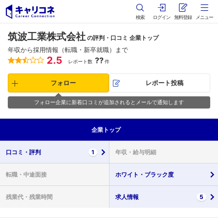
検索
ログイン
無料登録
メニュー
筑波工業株式会社
の評判・口コミ 企業トップ
年収から採用情報（転職・新卒就職）まで
2.5
??
レポート数
件
フォロー
レポート投稿
フォロー企業に新着口コミが追加されるとメールで通知します
企業
トップ
口コミ・
評判
1
年収・
給与明細
転職・
中途面接
ホワイト・
ブラック度
残業代・
残業時間
求人情報
5