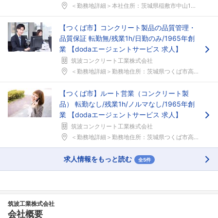
＜勤務地詳細＞本社住所：茨城県稲敷市中山1307 ...
【つくば市】コンクリート製品の品質管理・
品質保証 転勤無/残業1h/日勤のみ/1965年創
業 【dodaエージェントサービス 求人】
筑波コンクリート工業株式会社
＜勤務地詳細＞勤務地住所：茨城県つくば市高野448...
【つくば市】ルート営業（コンクリート製
品） 転勤なし/残業1h/ノルマなし/1965年創
業 【dodaエージェントサービス 求人】
筑波コンクリート工業株式会社
フォローしました
＜勤務地詳細＞勤務地住所：茨城県つくば市高野448...
こちらの企業もフォローしませんか？
求人情報をもっと読む
全5件
筑波工業株式会社
会社概要