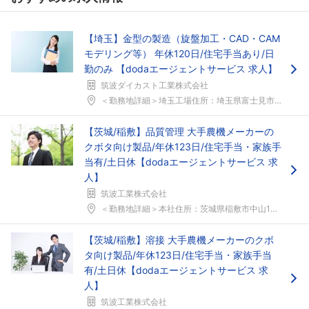
【埼玉】金型の製造（旋盤加工・CAD・CAM
モデリング等） 年休120日/住宅手当あり/日
勤のみ 【dodaエージェントサービス 求人】
筑波ダイカスト工業株式会社
＜勤務地詳細＞埼玉工場住所：埼玉県富士見市下南畑3...
【茨城/稲敷】品質管理 大手農機メーカーの
クボタ向け製品/年休123日/住宅手当・家族手
当有/土日休【dodaエージェントサービス 求
人】
筑波工業株式会社
＜勤務地詳細＞本社住所：茨城県稲敷市中山1307 ...
【茨城/稲敷】溶接 大手農機メーカーのクボ
タ向け製品/年休123日/住宅手当・家族手当
有/土日休【dodaエージェントサービス 求
人】
筑波工業株式会社