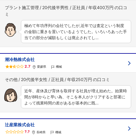
プラント施工管理
20代後半男性
正社員
年収400万円
極めて年功序列の会社でしたが,近年では査定という制度
の金額に重きを置いているようでした。いろいろあった手
当ての部分が減額もしくは廃止されてし…
潮冷熱株式会社
2.7
愛媛県
機械
その他
20代後半女性
正社員
年収250万円
近年、産休及び育休を取得する社員が増え始めた。始業時
間が8時からと早い為、そこを本人がクリアすると部署に
よって残業時間の差があるが基本的に既…
辻産業株式会社
?.?
長崎県
機械