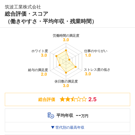
筑波工業株式会社
総合評価・スコア
（働きやすさ・平均年収・残業時間）
2.5
総合評価
--
平均年収
万円
世代別
20代
▼ 世代別の最高年収
30代
40代
最高年収
--万
--万
--万