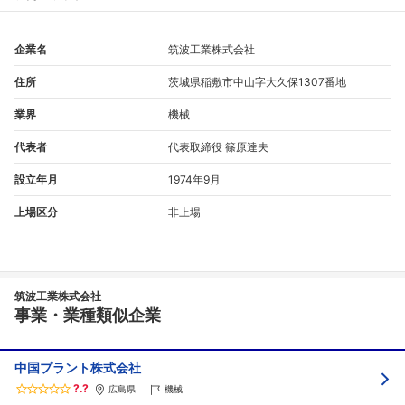
企業名
筑波工業株式会社
住所
茨城県稲敷市中山字大久保1307番地
業界
機械
代表者
代表取締役 篠原達夫
設立年月
1974年9月
上場区分
非上場
筑波工業株式会社
事業・業種類似企業
中国プラント株式会社
?.?
広島県
機械