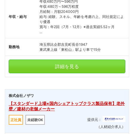
年収480万円〜596万円
年収:480万～596万程度
月給制：月額204000円
年収・給与
給与: 経験、スキル、年齢を考慮の上、同社規定によ
り優遇
賞与：年2回（7月・12月）※過去実績5.52ヶ月
...
埼玉県比企郡吉見町長谷1947
勤務地
東武東上線「東松山」駅より車で15分
詳細を見る
株式会社ノザワ
【スタンダード上場×国内シェアトップクラス製品保有】老外
壁／建材の老舗メーカー
提供元：
正社員
未経験OK
（人材紹介求人）