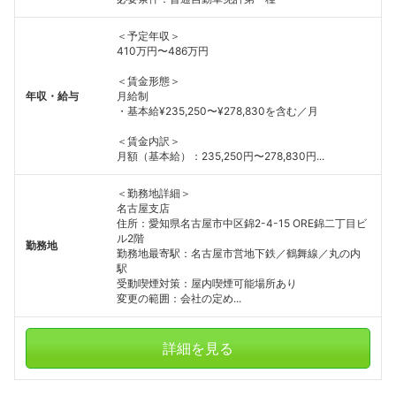
＜予定年収＞
410万円〜486万円
＜賃金形態＞
年収・給与
月給制
・基本給¥235,250〜¥278,830を含む／月
＜賃金内訳＞
月額（基本給）：235,250円〜278,830円...
＜勤務地詳細＞
名古屋支店
住所：愛知県名古屋市中区錦2-4-15 ORE錦二丁目ビ
ル2階
勤務地
勤務地最寄駅：名古屋市営地下鉄／鶴舞線／丸の内
駅
受動喫煙対策：屋内喫煙可能場所あり
変更の範囲：会社の定め...
詳細を見る