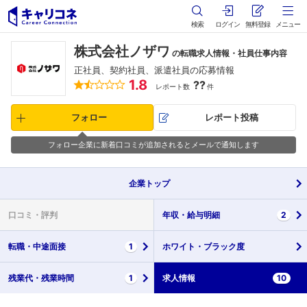
検索
ログイン
無料登録
メニュー
株式会社ノザワ
の転職求人情報・社員仕事内容
正社員、契約社員、派遣社員の応募情報
1.8
??
レポート数
件
フォロー
レポート投稿
フォロー企業に新着口コミが追加されるとメールで通知します
企業
トップ
口コミ・
評判
年収・
給与明細
2
転職・
中途面接
1
ホワイト・
ブラック度
残業代・
残業時間
1
求人情報
10