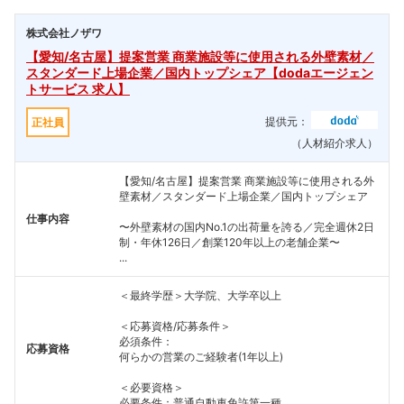
株式会社ノザワ
【愛知/名古屋】提案営業 商業施設等に使用される外壁素材／
スタンダード上場企業／国内トップシェア【dodaエージェン
トサービス 求人】
提供元：
正社員
（人材紹介求人）
【愛知/名古屋】提案営業 商業施設等に使用される外
壁素材／スタンダード上場企業／国内トップシェア
仕事内容
〜外壁素材の国内No.1の出荷量を誇る／完全週休2日
制・年休126日／創業120年以上の老舗企業〜
...
＜最終学歴＞大学院、大学卒以上
＜応募資格/応募条件＞
必須条件：
応募資格
何らかの営業のご経験者(1年以上)
＜必要資格＞
必要条件：普通自動車免許第一種