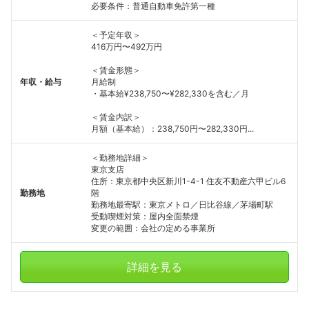
必要条件：普通自動車免許第一種
＜予定年収＞
416万円〜492万円
＜賃金形態＞
年収・給与
月給制
・基本給¥238,750〜¥282,330を含む／月
＜賃金内訳＞
月額（基本給）：238,750円〜282,330円...
＜勤務地詳細＞
東京支店
住所：東京都中央区新川1-4-1 住友不動産六甲ビル6
勤務地
階
勤務地最寄駅：東京メトロ／日比谷線／茅場町駅
受動喫煙対策：屋内全面禁煙
変更の範囲：会社の定める事業所
詳細を見る