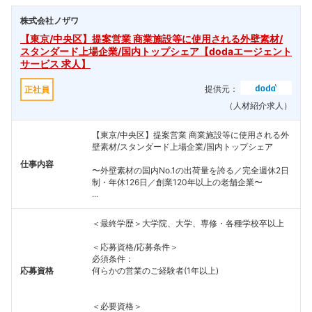
株式会社ノザワ
【東京/中央区】提案営業 商業施設等に使用される外壁素材/
スタンダード上場企業/国内トップシェア【dodaエージェント
サービス 求人】
提供元：
正社員
（人材紹介求人）
【東京/中央区】提案営業 商業施設等に使用される外
壁素材/スタンダード上場企業/国内トップシェア
仕事内容
〜外壁素材の国内No.1の出荷量を誇る／完全週休2日
制・年休126日／創業120年以上の老舗企業〜
...
＜最終学歴＞大学院、大学、専修・各種学校卒以上
＜応募資格/応募条件＞
必須条件：
応募資格
何らかの営業のご経験者(1年以上)
＜必要資格＞