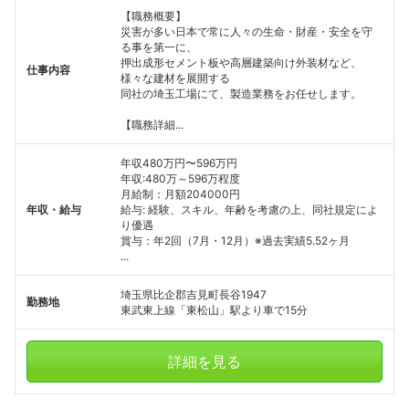
【職務概要】
災害が多い日本で常に人々の生命・財産・安全を守
る事を第一に、
押出成形セメント板や高層建築向け外装材など、
仕事内容
様々な建材を展開する
同社の埼玉工場にて、製造業務をお任せします。
【職務詳細...
年収480万円〜596万円
年収:480万～596万程度
月給制：月額204000円
年収・給与
給与: 経験、スキル、年齢を考慮の上、同社規定によ
り優遇
賞与：年2回（7月・12月）※過去実績5.52ヶ月
...
埼玉県比企郡吉見町長谷1947
勤務地
東武東上線「東松山」駅より車で15分
詳細を見る