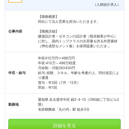
（人材紹介求人）
【職務概要】
同社にて法人営業を担当いただきます。
仕事内容
【職務詳細】
建築設計者・ゼネコンの設計者（既存顧客が中心）
に対し、国内トップクラスの出荷量を誇る外壁素材
（押出成型セメント板）を採用提案いただき...
年収410万円〜486万円
年収:410万～486万程度
月給制：月額263450円
年収・給与
給与: 経験、スキル、年齢を考慮の上、同社規定によ
り優遇
賞与：年2回（7月・12月）
昇給：年1回
愛知県 名古屋市中区 錦2-4-15（ORE錦二丁目ビル2
勤務地
階）
名鉄鶴舞線「丸の内」駅 徒歩3分
詳細を見る