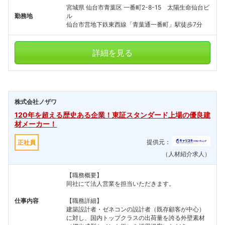
宮城県 仙台市青葉区 一番町2-8-15 太陽生命仙台ビ
勤務地
ル
仙台市営地下鉄東西線「青葉通一番町」駅徒歩7分
詳細を見る
株式会社ノザワ
120年を超える歴史ある企業！東証スタンダード上場の優良建
材メーカー！
提供元：
正社員
（人材紹介求人）
【職務概要】
同社にて法人営業を担当いただきます。
仕事内容
【職務詳細】
建築設計者・ゼネコンの設計者（既存顧客が中心）
に対し、国内トップクラスの出荷量を誇る外壁素材