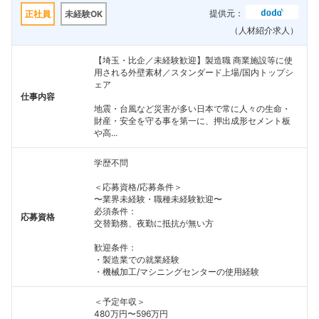
提供元：
正社員
未経験OK
（人材紹介求人）
【埼玉・比企／未経験歓迎】製造職 商業施設等に使
用される外壁素材／スタンダード上場/国内トップシ
ェア
仕事内容
地震・台風など災害が多い日本で常に人々の生命・
財産・安全を守る事を第一に、押出成形セメント板
や高...
学歴不問
＜応募資格/応募条件＞
〜業界未経験・職種未経験歓迎〜
必須条件：
応募資格
交替勤務、夜勤に抵抗が無い方
歓迎条件：
・製造業での就業経験
・機械加工/マシニングセンターの使用経験
＜予定年収＞
480万円〜596万円