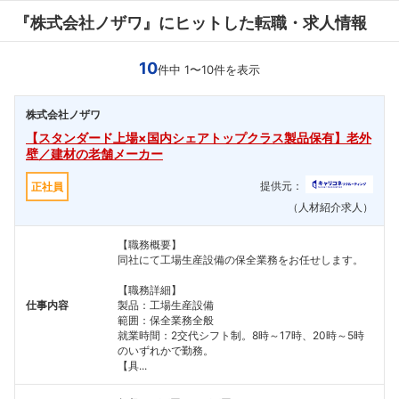
『株式会社ノザワ』にヒットした転職・求人情報
10
件中 1〜10件を表示
株式会社ノザワ
【スタンダード上場×国内シェアトップクラス製品保有】老外
壁／建材の老舗メーカー
提供元：
正社員
（人材紹介求人）
【職務概要】
同社にて工場生産設備の保全業務をお任せします。
【職務詳細】
仕事内容
製品：工場生産設備
範囲：保全業務全般
就業時間：2交代シフト制。8時～17時、20時～5時
のいずれかで勤務。
【具...