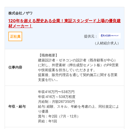
株式会社ノザワ
120年を超える歴史ある企業！東証スタンダード上場の優良建
材メーカー！
提供元：
正社員
（人材紹介求人）
【職務概要】
建築設計者・ゼネコンの設計者（既存顧客が中心）
に対し、外壁素材（押出成型セメント板）のPR営業
仕事内容
や技術提案を担当していただきます。
提案後、販売代理店を通して契約施工に関する営業
支援を行い...
年収416万円〜538万円
年収:416万～538万程度
月給制：月額267350円
年収・給与
給与: 経験、スキル、年齢を考慮の上、同社規定によ
り優遇
賞与：年2回（7月・12月）
昇給：年1回