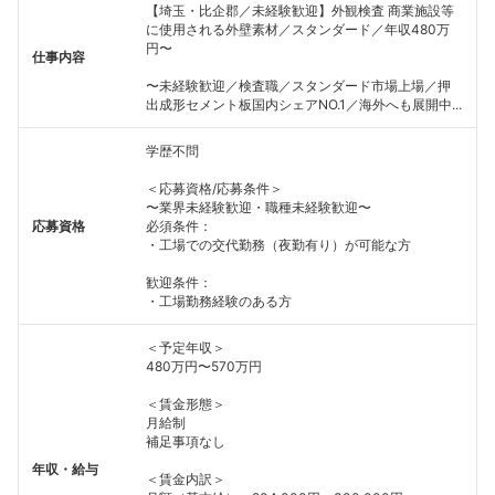
【埼玉・比企郡／未経験歓迎】外観検査 商業施設等
に使用される外壁素材／スタンダード／年収480万
円〜
仕事内容
〜未経験歓迎／検査職／スタンダード市場上場／押
出成形セメント板国内シェアNO.1／海外へも展開中...
学歴不問
＜応募資格/応募条件＞
〜業界未経験歓迎・職種未経験歓迎〜
応募資格
必須条件：
・工場での交代勤務（夜勤有り）が可能な方
歓迎条件：
・工場勤務経験のある方
＜予定年収＞
480万円〜570万円
＜賃金形態＞
月給制
補足事項なし
年収・給与
＜賃金内訳＞