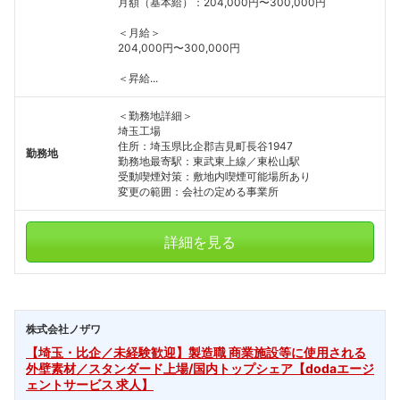
月額（基本給）：204,000円〜300,000円
＜月給＞
204,000円〜300,000円
＜昇給...
＜勤務地詳細＞
埼玉工場
住所：埼玉県比企郡吉見町長谷1947
勤務地
勤務地最寄駅：東武東上線／東松山駅
受動喫煙対策：敷地内喫煙可能場所あり
変更の範囲：会社の定める事業所
詳細を見る
株式会社ノザワ
【埼玉・比企／未経験歓迎】製造職 商業施設等に使用される
外壁素材／スタンダード上場/国内トップシェア【dodaエージ
ェントサービス 求人】