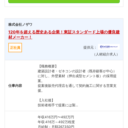
株式会社ノザワ
120年を超える歴史ある企業！東証スタンダード上場の優良建
材メーカー！
提供元：
正社員
（人材紹介求人）
【職務概要】
建築設計者・ゼネコンの設計者（既存顧客が中心）
に対し、外壁素材（押出成型セメント板）の採用提
案。
仕事内容
提案後販売代理店を通して契約施工に関する営業支
援。
【入社後】
技術者相手で提案には製...
年収416万円〜492万円
年収:416万～492万程度
月給制：月額267350円