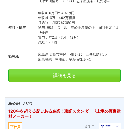
（押出成型セメント板）を採用提案いただき...
年収416万円〜492万円
年収:416万～492万程度
月給制：月額267350円
年収・給与
給与: 経験、スキル、年齢を考慮の上、同社規定によ
り優遇
賞与：年2回（7月・12月）
昇給：年1回
広島県 広島市中区 小町3-25 三共広島ビル
勤務地
広島電鉄「中電前」駅から徒歩2分
詳細を見る
株式会社ノザワ
120年を超える歴史ある企業！東証スタンダード上場の優良建
材メーカー！
提供元：
正社員