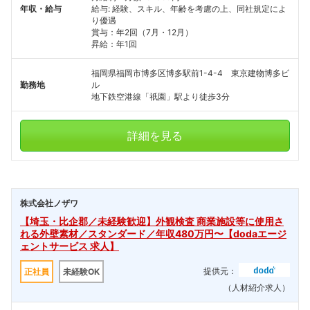
年収・給与
給与: 経験、スキル、年齢を考慮の上、同社規定によ
り優遇
賞与：年2回（7月・12月）
昇給：年1回
福岡県福岡市博多区博多駅前1-4-4 東京建物博多ビ
勤務地
ル
地下鉄空港線「祇園」駅より徒歩3分
詳細を見る
株式会社ノザワ
【埼玉・比企郡／未経験歓迎】外観検査 商業施設等に使用さ
れる外壁素材／スタンダード／年収480万円〜【dodaエージ
ェントサービス 求人】
提供元：
正社員
未経験OK
（人材紹介求人）