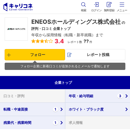
検索
ログイン
無料登録
メニュー
ENEOSホールディングス株式会社
の
評判・口コミ 企業トップ
年収から採用情報（転職・新卒就職）まで
3.4
??
レポート数
件
フォロー
レポート投稿
フォロー企業に新着口コミが追加されるとメールで通知します
企業
トップ
口コミ・
評判
年収・
給与明細
3
転職・
中途面接
1
ホワイト・
ブラック度
残業代・
残業時間
1
求人情報