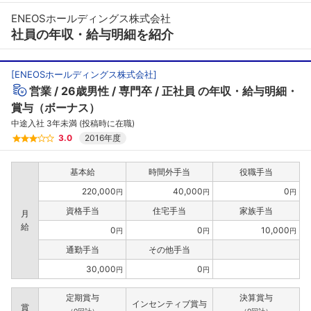
ENEOSホールディングス株式会社
社員の年収・給与明細を紹介
[
ENEOSホールディングス株式会社
]
営業
26歳男性
専門卒
正社員
の年収・給与明細・
賞与（ボーナス）
中途入社 3年未満 (投稿時に在職)
3.0
2016年度
基本給
時間外手当
役職手当
220,000
40,000
0
円
円
円
資格手当
住宅手当
家族手当
月
給
0
0
10,000
円
円
円
通勤手当
その他手当
30,000
0
円
円
定期賞与
決算賞与
インセンティブ賞与
賞