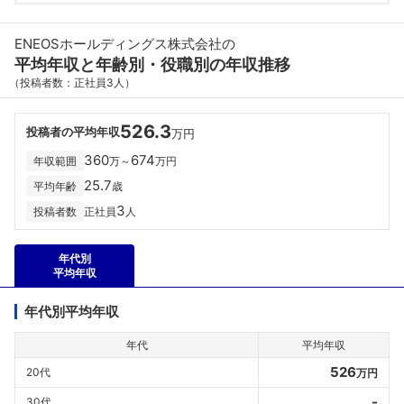
ENEOSホールディングス株式会社の
平均年収と年齢別・役職別の年収推移
（投稿者数：正社員3人）
526.3
投稿者の平均年収
万円
360
674
年収範囲
万～
万円
25.7
平均年齢
歳
3
投稿者数
正社員
人
年代別
平均年収
年代別平均年収
年代
平均年収
526
20代
万円
-
30代