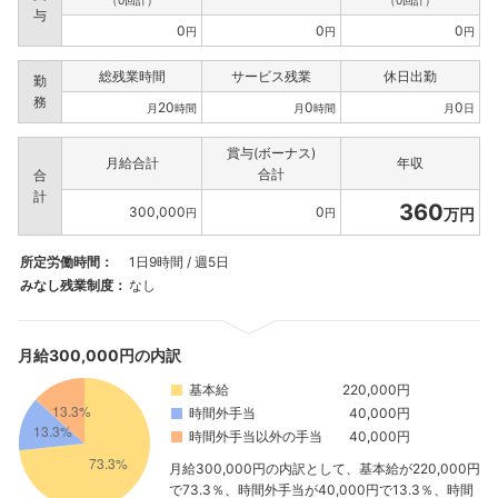
（0回計）
（0回計）
与
0
0
0
円
円
円
総残業時間
サービス残業
休日出勤
勤
務
20
0
0
月
時間
月
時間
月
日
賞与(ボーナス)
月給合計
年収
合計
合
計
360
300,000
0
万円
円
円
所定労働時間：
1日9時間 / 週5日
みなし残業制度：
なし
月給300,000円の内訳
基本給
220,000円
時間外手当
40,000円
時間外手当以外の手当
40,000円
月給300,000円の内訳として、基本給が220,000円
で73.3％、時間外手当が40,000円で13.3％、時間