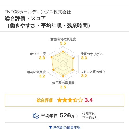
ENEOSホールディングス株式会社
総合評価・スコア
（働きやすさ・平均年収・残業時間）
3.4
総合評価
投稿者数
526
平均年収
万円
正社員3人
世代別
20代
▼ 世代別の最高年収
30代
40代