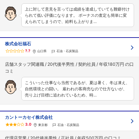
上に対して意見を言っては成績を達成していても難癖付け
られて低い評価になります。 ボーナスの査定も簡単に変
えられてしまうので、給料も上がりま…
株式会社福石
?.?
山口県
石油・石炭製品
店舗スタッフ関連職
20代後半男性
契約社員
年収180万円
こういった仕事なら当然であるが、夏は暑く、冬は凍え、
自然環境との闘い。 雇われの客商売なので仕方ないが、
売り上げ目標に追われているため、時…
カントーカセイ株式会社
3.0
東京都
石油・石炭製品
代理店営業
20代後半男性
正社員
年収500万円