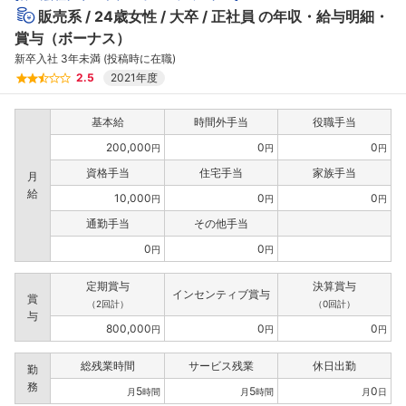
販売系
24歳女性
大卒
正社員
の年収・給与明細・
賞与（ボーナス）
新卒入社 3年未満 (投稿時に在職)
2.5
2021年度
基本給
時間外手当
役職手当
200,000
0
0
円
円
円
資格手当
住宅手当
家族手当
月
給
10,000
0
0
円
円
円
通勤手当
その他手当
0
0
円
円
定期賞与
決算賞与
インセンティブ賞与
賞
（2回計）
（0回計）
与
800,000
0
0
円
円
円
総残業時間
サービス残業
休日出勤
勤
務
5
5
0
月
時間
月
時間
月
日