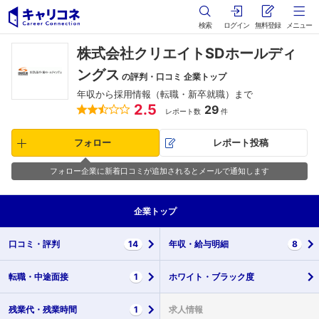
検索
ログイン
無料登録
メニュー
株式会社クリエイトSDホールディ
ングス
の評判・口コミ 企業トップ
年収から採用情報（転職・新卒就職）まで
2.5
29
レポート数
件
フォロー
レポート投稿
フォロー企業に新着口コミが追加されるとメールで通知します
企業
トップ
口コミ・
評判
14
年収・
給与明細
8
転職・
中途面接
1
ホワイト・
ブラック度
残業代・
残業時間
1
求人情報