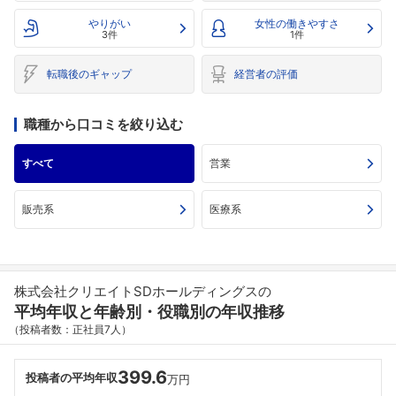
やりがい
女性の働きやすさ
3件
1件
転職後のギャップ
経営者の評価
職種から口コミを絞り込む
すべて
営業
販売系
医療系
株式会社クリエイトSDホールディングスの
平均年収と年齢別・役職別の年収推移
（投稿者数：正社員7人）
399.6
投稿者の平均年収
万円