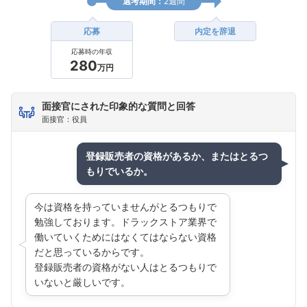
選考期間：
2週間
応募
内定を辞退
応募時の年収
280
万円
面接官にされた印象的な質問と回答
面接官：役員
フォローしました
登録販売者の資格があるか、またはとるつ
こちらの企業もフォローしませんか？
もりでいるか。
今は資格を持っていませんがとるつもりで
勉強しております。ドラックストア業界で
働いていくためにはなくてはならない資格
だと思っているからです。
登録販売者の資格がない人はとるつもりで
いないと厳しいです。