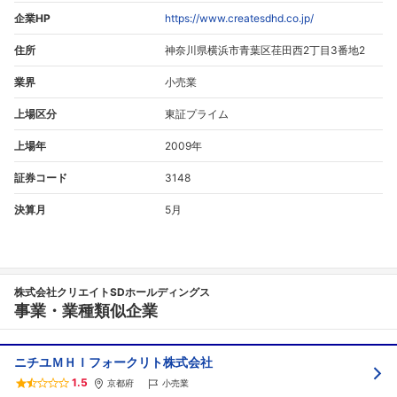
企業HP
https://www.createsdhd.co.jp/
住所
神奈川県横浜市青葉区荏田西2丁目3番地2
業界
小売業
上場区分
東証プライム
上場年
2009年
証券コード
3148
決算月
5月
株式会社クリエイトSDホールディングス
事業・業種類似企業
ニチユＭＨＩフォークリト株式会社
1.5
京都府
小売業