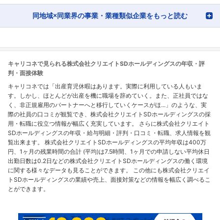
同地域×同業界の事業・業種類似企業をもっと読む
キャリコネで見られる株式会社クリエイトSDホールディングスの年収・評
判・面接体験
キャリコネでは「出産育児休暇はあります。実際に利用している人もいま
す。しかし、ほとんどが出産を機に職場を辞めていく。また、正社員ではな
く、非正規雇用のパートナーへと移行していくケースがほ...」のような、実
際の社員の口コミが観覧でき、株式会社クリエイトSDホールディングスの採
用・転職に役立つ情報が幅広く充実しています。 さらに株式会社クリエイト
SDホールディングスの年収・給与明細・評判・口コミ・転職、求人情報を観
覧出来ます。 株式会社クリエイトSDホールディングスの平均年収は400万
円、1ヶ月の残業時間の合計 (平均)は7.5時間、1ヶ月での申請しない平均休日
出勤日数は0.2日などの株式会社クリエイトSDホールディングスの働く環境
に関する様々なデータも見ることができます。 この他にも株式会社クリエイ
トSDホールディングスの業績や売上、面接対策などの情報を幅広く調べるこ
とができます。