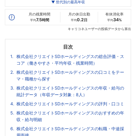
世代別
20代
▼ 世代別の最高年収
30代
40代
最高年収
592
480
--万
万
万
月の残業時間
月の休日出勤
有休消化率
7.5
0.2
34
時間
日
%
平均
平均
平均
キャリコネユーザーの投稿データから算出
目次
株式会社クリエイトSDホールディングスの総合評価・ス
コア（働きやすさ・平均年収・残業時間）
株式会社クリエイトSDホールディングスの口コミをテー
マ・職種から探す
株式会社クリエイトSDホールディングスの年収・給与の
統計データ（年収データ対象：8人）
株式会社クリエイトSDホールディングスの評判・口コミ
株式会社クリエイトSDホールディングスのおすすめの年
収・給与明細
株式会社クリエイトSDホールディングスの転職・中途採
用面接