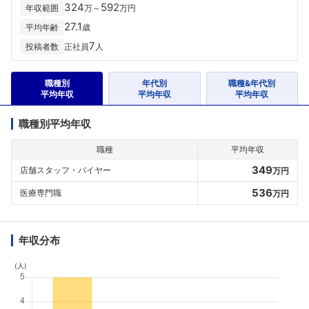
324
592
年収範囲
万～
万円
27.1
平均年齢
歳
7
投稿者数
正社員
人
職種別
年代別
職種&年代別
平均年収
平均年収
平均年収
職種別平均年収
職種
平均年収
349
店舗スタッフ・バイヤー
万円
536
医療専門職
万円
年収分布
(人)